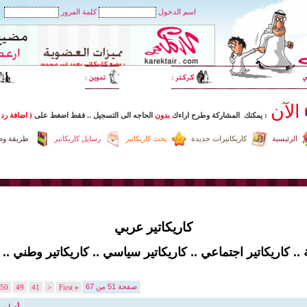
اسم الدخول
كلمة المرور
الآن
: يمكنك المشاركة وطرح اراءك
بدون
الحاجه الى التسجيل
..
فقط اضغط
على
( اضافة رد 
الرئيسية
كاريكاتيرات جديدة
بحث كاريكاتير
رسايل كاريكاتير
طريقة وضع
كاريكاتير عربي
.. كاريكاتير اجتماعي .. كاريكاتير سياسي .. كاريكاتير وطني .. 
صفحة 51 من 67
50
49
41
<
First
«
أدوات 