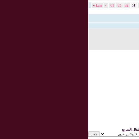
»
Last
>
61
53
52
51
نتقال السريع