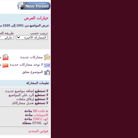
خيارات العرض
عرض المواضيع من 1001 إلى 1020 من 1321
ترتيب حسب
طريقة الع
مشاركات جديدة
م
لا توجد مشاركات جديدة
م
الموضوع مغلق
تعليمات المشاركة
لا تستطيع
إضافة مواضيع جديدة
لا تستطيع
الرد على المواضيع
لا تستطيع
إرفاق ملفات
لا تستطيع
تعديل مشاركاتك
is
BB code
متاحة
الابتسامات
متاحة
كود [IMG]
متاحة
كود HTML
معطلة
قوانين المنتدى