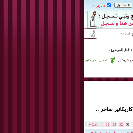
تذكرني !
)
داخل
الموضوع .
 كاريكاتير
تحميل الكاريكاتير
كاريكاتير ساخر ..
»
Last
>
61
53
52
51
المنتدى
إبحث في هذا المنتدى