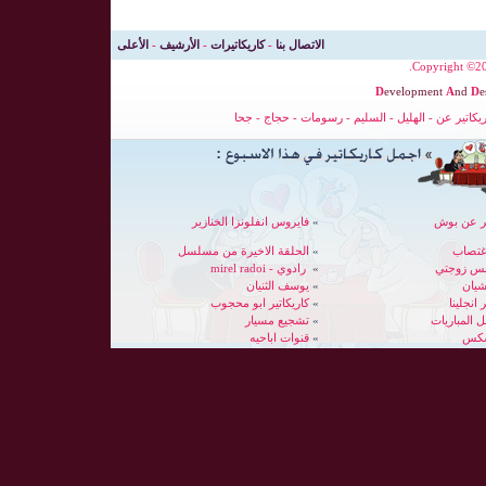
الاتصال بنا
-
كاريكاتيرات
-
الأرشيف
-
الأعلى
Copyright ©200
D
evelopment
A
nd
D
e
ريكاتير عن
-
الهليل
-
السليم
-
رسومات
-
حجاج
-
جحا
ير عن بوش
»
فايروس انفلونزا الخنازير
غتصاب
»
الحلقة الاخيرة من مسلسل
بس زوجتي
»
رادوي - mirel radoi
شيان
»
يوسف الثنيان
 انجلينا
»
كاريكاتير ابو محجوب
»
تشجيع مسيار
سكس
»
قنوات اباحيه