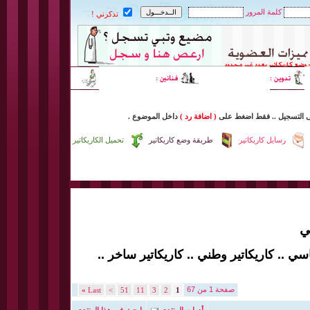
كلمة المرور
تذكرني !
ى التسجيل
..
فقط اضغط
على
( اضافة رد )
داخل
الموضوع .
رسايل كاريكاتير
طريقة وضع كاريكاتير
تحميل الكاريكاتير
ي
اسي .. كاريكاتير وطني .. كاريكاتير ساخر ..
صفحة 1 من 67
»
Last
>
51
11
3
2
1
أدوات المنتدى
إبحث في هذا المنتدى