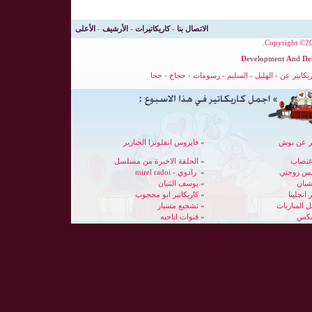
الاتصال بنا
-
كاريكاتيرات
-
الأرشيف
-
الأعلى
Copyright ©200
D
evelopment
A
nd
D
e
ريكاتير عن
-
الهليل
-
السليم
-
رسومات
-
حجاج
-
جحا
ير عن بوش
»
فايروس انفلونزا الخنازير
غتصاب
»
الحلقة الاخيرة من مسلسل
بس زوجتي
»
رادوي - mirel radoi
شيان
»
يوسف الثنيان
 انجلينا
»
كاريكاتير ابو محجوب
»
تشجيع مسيار
سكس
»
قنوات اباحيه