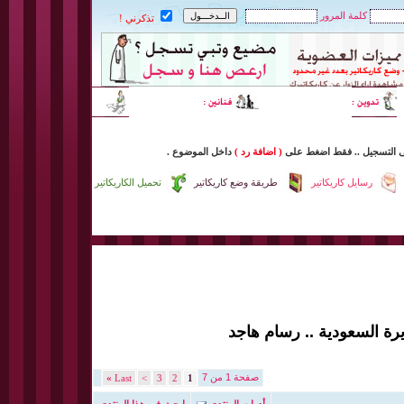
كلمة المرور
تذكرني !
ى التسجيل
..
فقط اضغط
على
( اضافة رد )
داخل
الموضوع .
رسايل كاريكاتير
طريقة وضع كاريكاتير
تحميل الكاريكاتير
يرة السعودية .. رسام هاجد
صفحة 1 من 7
»
Last
>
3
2
1
أدوات المنتدى
إبحث في هذا المنتدى