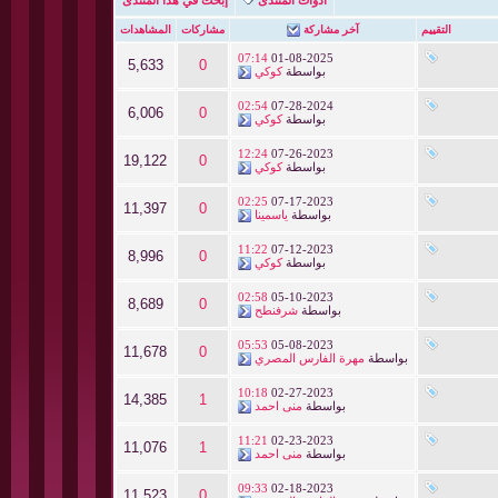
التقييم
آخر مشاركة
مشاركات
المشاهدات
07:14
01-08-2025
5,633
0
بواسطة
كوكي
02:54
07-28-2024
6,006
0
بواسطة
كوكي
12:24
07-26-2023
19,122
0
بواسطة
كوكي
02:25
07-17-2023
11,397
0
بواسطة
ياسمينا
11:22
07-12-2023
8,996
0
بواسطة
كوكي
02:58
05-10-2023
8,689
0
بواسطة
شرفنطح
05:53
05-08-2023
11,678
0
بواسطة
مهرة الفارس المصري
10:18
02-27-2023
14,385
1
بواسطة
منى احمد
11:21
02-23-2023
11,076
1
بواسطة
منى احمد
09:33
02-18-2023
11,523
0