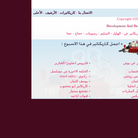
الاتصال بنا
-
كاريكاتيرات
-
الأرشيف
-
الأعلى
Copyright ©200
D
evelopment
A
nd
D
e
ريكاتير عن
-
الهليل
-
السليم
-
رسومات
-
حجاج
-
جحا
ير عن بوش
»
فايروس انفلونزا الخنازير
غتصاب
»
الحلقة الاخيرة من مسلسل
بس زوجتي
»
رادوي - mirel radoi
شيان
»
يوسف الثنيان
 انجلينا
»
كاريكاتير ابو محجوب
»
تشجيع مسيار
سكس
»
قنوات اباحيه