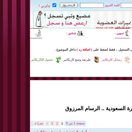
كلمة المرور
تذكرني !
ى التسجيل
..
فقط اضغط
على
( اضافة رد )
داخل
الموضوع .
رسايل كاريكاتير
طريقة وضع كاريكاتير
تحميل الكاريكاتير
رة السعودية .. الرسام المرزوق
صفحة 1 من 8
»
Last
>
3
2
1
أدوات المنتدى
إبحث في هذا المنتدى