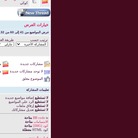
كوكي
خيارات العرض
عرض المواضيع من 41 إلى 60 من 132
ترتيب حسب
طريقة الع
مشاركات جديدة
م
لا توجد مشاركات جديدة
م
الموضوع مغلق
تعليمات المشاركة
لا تستطيع
إضافة مواضيع جديدة
لا تستطيع
الرد على المواضيع
لا تستطيع
إرفاق ملفات
لا تستطيع
تعديل مشاركاتك
is
BB code
متاحة
الابتسامات
متاحة
كود [IMG]
متاحة
كود HTML
معطلة
قوانين المنتدى