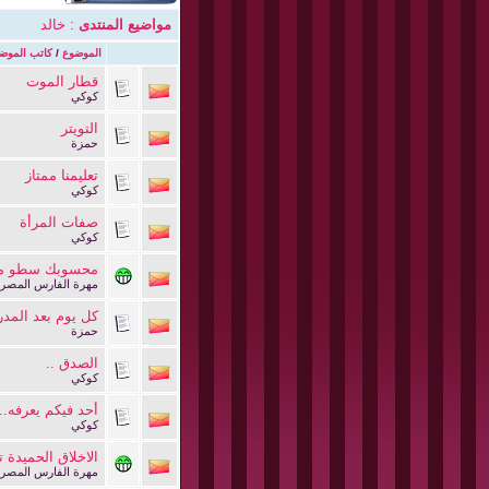
مواضيع المنتدى
: خالد
الموضوع
/
كاتب الموض
قطار الموت
كوكي
التويتر
حمزة
تعليمنا ممتاز
كوكي
صفات المرأة
كوكي
محسوبك سطو م
مهرة الفارس المصر
كل يوم بعد المد
حمزة
الصدق ..
كوكي
أحد فيكم يعرفه...
كوكي
الاخلاق الحميدة
مهرة الفارس المصر