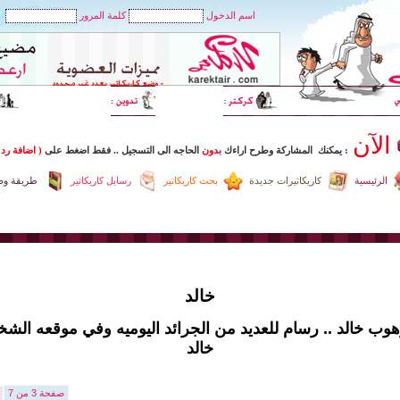
اسم الدخول
كلمة المرور
الآن
: يمكنك المشاركة وطرح اراءك
بدون
الحاجه الى التسجيل
..
فقط اضغط
على
( اضافة رد 
الرئيسية
كاريكاتيرات جديدة
بحث كاريكاتير
رسايل كاريكاتير
طريقة وضع
خالد
هوب خالد .. رسام للعديد من الجرائد اليوميه وفي موقعه الشخص
خالد
صفحة 3 من 7