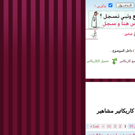
تذكرني !
)
داخل
الموضوع .
 كاريكاتير
تحميل الكاريكاتير
 كاريكاتير مشاهير
»
Last
>
11
3
2
1
المنتدى
إبحث في هذا المنتدى