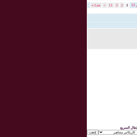
»
Last
>
11
3
2
1
نتقال السريع