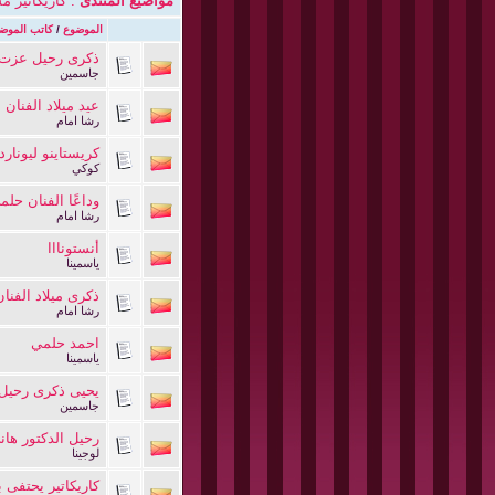
مواضيع المنتدى
: كاريكاتير م
الموضوع
/
كاتب الموض
ذكرى رحيل عزت أ
جاسمين
عيد ميلاد الفنان 
رشا امام
كريستاينو ليونارد
كوكي
وداعًا الفنان حلم
رشا امام
أنستونااا
ياسمينا
ذكرى ميلاد الفنا
رشا امام
احمد حلمي
ياسمينا
يحيى ذكرى رحيل
جاسمين
رحيل الدكتور هان
لوجينا
كاريكاتير يحتفى ب