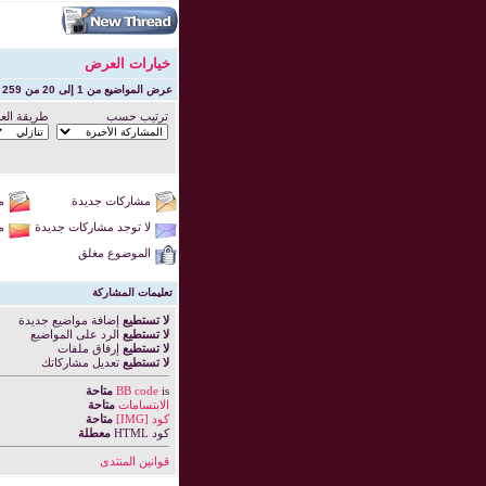
خيارات العرض
عرض المواضيع من 1 إلى 20 من 259
ترتيب حسب
طريقة الع
مشاركات جديدة
م
لا توجد مشاركات جديدة
م
الموضوع مغلق
تعليمات المشاركة
لا تستطيع
إضافة مواضيع جديدة
لا تستطيع
الرد على المواضيع
لا تستطيع
إرفاق ملفات
لا تستطيع
تعديل مشاركاتك
is
BB code
متاحة
الابتسامات
متاحة
كود [IMG]
متاحة
كود HTML
معطلة
قوانين المنتدى