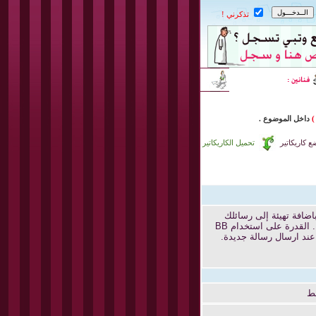
تذكرني !
)
داخل
الموضوع .
 كاريكاتير
تحميل الكاريكاتير
 من قبل .تسمح لك باضافة تهيئة إلى رسائلك
بنفس طريقة لغة HTML ، ولكن لديها تركيب بسيط وهو ولن يتم ايقاف (كسر) النسق من الصفحات التي تشاهدها. القدرة على استخدام BB
ط