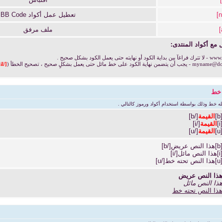
تعطيل عمل أكواد BB Code
ملف مرفق
مع أكواد المنتدى:
- لا تترك فراغآ بين بداية الكود أو نهايته حتى يعمل الكود بشكل صحيح .
myname@do
- يجب أن يتضمن نهاية الكود على خط مائل حتى يعمل بشكلٍ صحيح ، تصحيح الخطأ (
[/email]
 خط
له خط وذلك بواسطة استخدام أكواد ورموز كالتالي .
[b
القيمة
[/b]
[i
القيمة
[/i]
[u
القيمة
[/u]
هذا النص عريض[/b]
هذا النص مائل[/i]
هذا النص تحته خط[/u]
ذا النص عريض
ذا النص مائل
ذا النص تحته خط