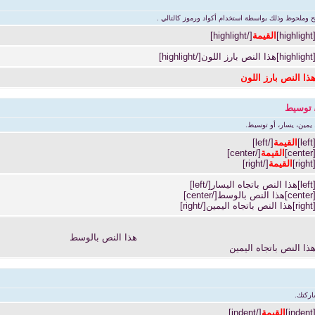
وملحوظ وذلك بواسطة استخدام أكواد ورموز كالتالي .
[highligh
القيمة
[/highlight]
high]هذا النص بارز اللون[/highlight]
ذا النص بارز اللون
 / توسيط
. يمين، يسار، أو توسيط.
[left
القيمة
[/left]
[center
القيمة
[/center]
[right
القيمة
[/right]
]هذا النص باتجاه اليسار[/left]
cen]هذا النص بالوسط[/center]
r]هذا النص باتجاه اليمين[/right]
هذا النص بالوسط
ذا النص باتجاه اليمين
اركتك.
[indent
القيمة
[/indent]