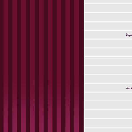
وسيط
دمة