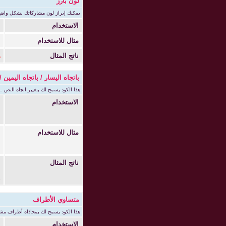
لون بارز
يمكنك إبراز لون مشاركاتك بشكل واضح 
الاستخدام
t]
مثال للاستخدام
[light
ناتج المثال
ه
باتجاه اليسار / باتجاه اليمين
هذا الكود يسمح لك بتغيير اتجاه النص .
الاستخدام
]
]
]
مثال للاستخدام
[left
[ter
[ight
ناتج المثال
ه
متساوي الأطراف
هذا الكود يسمح لك بمحاذاة أطراف مش
الاستخدام
]