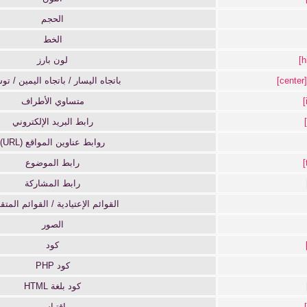
الحجم
الخط
لون بارز
[center]
باتجاه اليسار / باتجاه اليمين / ت
متساوي الأطراف
رابط البريد الإلكتروني
روابط عناوين المواقع (URL)
رابط الموضوع
رابط المشاركة
القوائم الإعتيادية / القوائم المتق
الصور
كود
كود PHP
كود بلغة HTML
اقتباس