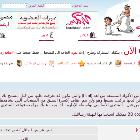
اسم الدخول
كلمة المرور
الآن
: يمكنك المشاركة وطرح اراءك
بدون
الحاجه الى التسجيل
..
فقط اضغط
على
( اضافة رد 
الرئيسية
كاريكاتيرات جديدة
بحث كاريكاتير
رسايل كاريكاتير
طريقة وضع
BB code عبارة عن مجموعة من الأكواد المشتقة من لغة (html) والتي تكون قد تعرفت عليها
[
نص عريض / مائل / نص تحته خ
اللون