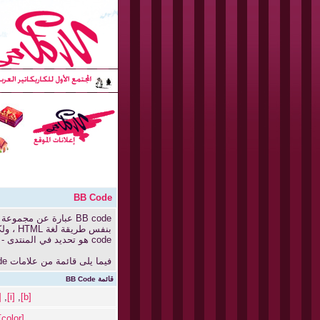
BB Code
code هو تحديد في المنتدى - من قبل - المنتدى الأساسي بواسطة الإدارة ، لذا يجب عليك مراجعة قواعد المنتدى عند ارسال رسالة جديدة.
فيما يلى قائمة من علامات BB code يمكنك استخدامها لتهيئة رسائلك.
قائمة BB Code
u]
,
[i]
,
[b]
[color]