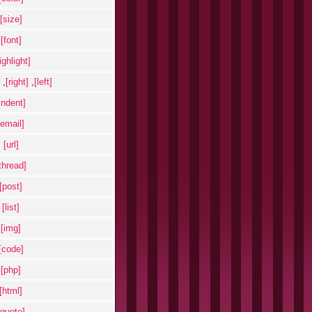
[size]
[font]
[highlight]
,
[right]
,
[left]
[indent]
[email]
[url]
[thread]
[post]
[list]
[img]
[code]
[php]
[html]
[quote]