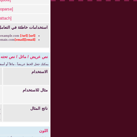
[noparse]
[attach]
استخدامات خاطئة في التعامل 
[/url]
www.example.com
[url]
main.com
[email]
[email]
نص عريض / مائل / نص تحته
يمكنك جعل الخط عريضآ ، مائلاً أو أسف
الاستخدام
]
]
]
مثال للاستخدام
[b]
[i]
[u]
ناتج المثال
ه
ه
ه
اللون