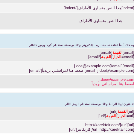
in]هذا النص متساوي الأطراف[/indent]
هذا النص متساوي الأطراف
يمكنك أيضآ اضافة تسمية لبريد الإلكتروني وذلك بواسطة استخدام أكواد ورموز كالتالي .
[email
القيمة
[/email]
[email
الخيار
]
القيمة
[/email]
j.doe@example.com
[/email]
[email
email=j.doe@example.com
]اضغط هنا لمراسلتي بريدياً[/email]
j.doe@example.co
ضغط هنا لمراسلتي بريدياً
عنوان لهذا الرابط وذلك بواسطة استخدام الرمز التالي .
[url
القيمة
[/url]
[url
الخيار
]
القيمة
[/url]
[url]http://karektair.com/[/
url=http://karektai/]كاريكاتير[/url]