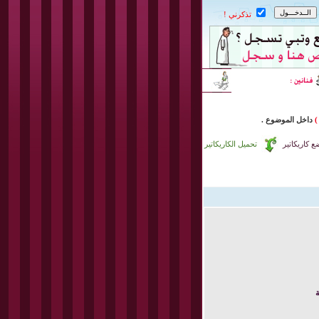
تذكرني !
)
داخل
الموضوع .
 كاريكاتير
تحميل الكاريكاتير
ة