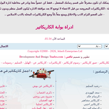
يمكنك ان تكون مشرفاً على قسم رسامك المفضل .. فقط كن عضواُ معنا وبادر في مخاطبة ادارة البواب
 : الكاريكاتيرات المعروضه من قبل الاعضاء لا توضع الا بعد موافقة الاداره ليكون العمل منظم وبدون تكر
- على العضو التزام الادب والاخلاق ويمنع منعاً باتاً وضع الكاريكاتيرات المخله بالادب الاسلامي ..
ادراة بوابة الكاريكاتير
الساعة الآن
05:34
.
الاتصال 
Copyright ©2000 - 2026, Jelsoft Enterprises Ltd.
تطوير
و
تصميم
تنافس
|
nafos.com
T
esign
D
nd
A
evelopment
D
لكاريكاتير
-
صور كاريكاتير
-
رسوم كاريكاتير
-
كاريكاتيرات
-
كاريكاتير عن
-
الهليل
-
السليم
-
رسومات
-
ح
»
رشيد السليم
»
كاريكاتير عن بوش
»
فايرو
»
سعد الهويدي
»
ذكرى اغتصاب
»
الحل
»
الرسام خالد
»
متزوج بس زوجتي
»
رادوي - 
»
كاريكاتير مشاهير
»
فهد الغشيان
»
يوسف
»
كاريكاتير اجنبي
»
كاريكاتير انجلينا
»
كاري
»
الرسام المرزوق
»
art .. نقل المباريات
»
تشجي