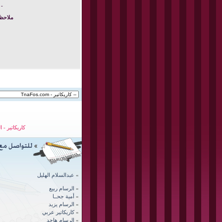
- 
ملاحظة
كاريكاتير
-
ا
»
عبدالسلام الهليل
»
الرسام ربيع
»
أمية جحــا
»
الرسام يزيد
»
كاريكاتير عربي
»
الرسام
هاجد