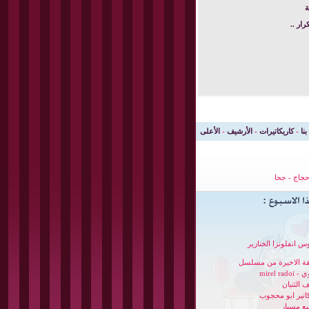
ة
ار ..
بنا
-
كاريكاتيرات
-
الأرشيف
-
الأعلى
جاج
-
جحا
س انفلونزا الخنازير
قة الاخيرة من مسلسل
mirel radoi
 الثنيان
كاتير ابو محجوب
ع مسيار