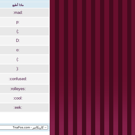
ماذا أطبع
:mad:
:p
;)
:D
:o
:)
:(
:confused:
:rolleyes:
:cool:
:eek: