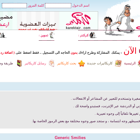
اسم الدخول
كلمة المرور
الآن
: يمكنك المشاركة وطرح اراءك
بدون
الحاجه الى التسجيل
..
فقط اضغط
على
( اضافة رد 
الرئيسية
كاريكاتيرات جديدة
بحث كاريكاتير
رسايل كاريكاتير
طريقة وضع
غيرة وتستخدم للتعبير عن المشاعر أو الانفعالات .
ني أو الدردشة عبر الإنترنت، فستبدو واضحة لك .
رها تلقائياً إلى وجوه تعبيرية .
) فسيظهر وجه ابتسامة ، و ستجد صور وجوه مختلفة مع بعض الرموز الخاصة بها.
Generic Smilies