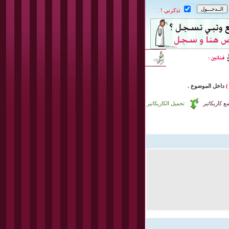
تذكرني !
)
داخل
الموضوع .
 كاريكاتير
تحميل الكاريكاتير