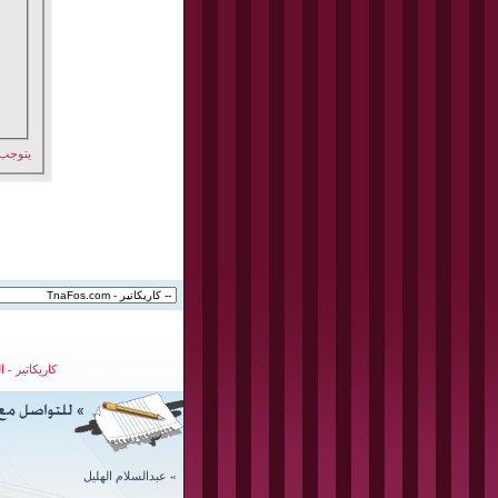
يتوجب
كاريكاتير
-
ا
»
عبدالسلام الهليل