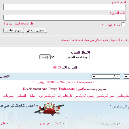
اسم العضو:
كلمة المرور:
هل نسيت كلمة المرور؟
حفظ البيانات؟
 عليك
التسجيل
حتى تتمكن من مشاهدة هذه الصفحة.
الانتقال السريع
الساعة الآن
08:03
.
الاتصال 
Copyright ©2000 - 2026, Jelsoft Enterprises Ltd.
تطوير
و
تصميم
تنافس
|
nafos.com
T
esign
D
nd
A
evelopment
D
لكاريكاتير
-
صور كاريكاتير
-
رسوم كاريكاتير
-
كاريكاتيرات
-
كاريكاتير عن
-
الهليل
-
السليم
-
رسومات
-
ح
»
رشيد السليم
»
كاريكاتير عن بوش
»
فايرو