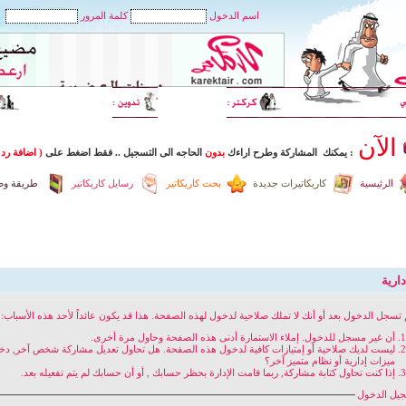
اسم الدخول
كلمة المرور
الآن
: يمكنك المشاركة وطرح اراءك
بدون
الحاجه الى التسجيل
..
فقط اضغط
على
( اضافة رد 
الرئيسية
كاريكاتيرات جديدة
بحث كاريكاتير
رسايل كاريكاتير
طريقة وضع
ارية
 تسجل الدخول بعد أو أنك لا تملك صلاحية لدخول لهذه الصفحة. هذا قد يكون عائداً لأحد هذه الأسباب:
أن غير مسجل للدخول. إملاء الاستمارة أدنى هذه الصفحة وحاول مرة أخرى.
ليست لديك صلاحية أو إمتيازات كافية لدخول هذه الصفحة. هل تحاول تعديل مشاركة شخص آخر, د
ميزات إدارية أو نظام متميز آخر؟
إذا كنت تحاول كتابة مشاركة, ربما قامت الإدارة بحظر حسابك , أو أن حسابك لم يتم تفعيله بعد.
يل الدخول