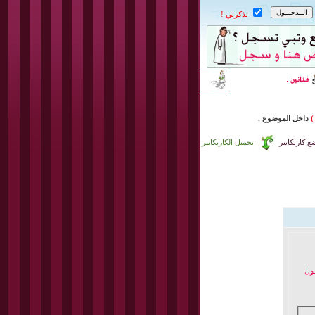
تذكرني !
)
داخل
الموضوع .
 كاريكاتير
تحميل الكاريكاتير
خول