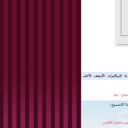
بنا
-
كاريكاتيرات
-
الأرشيف
-
الأعلى
جاج
-
جحا
س انفلونزا الخنازير