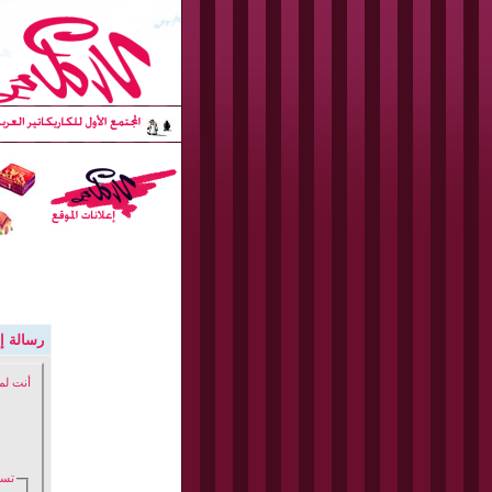
رسالة إد
أنت لم
تسج