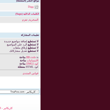
مواقع النشر (المفضلة)
Digg
الكلمات الدلالية (Tags)
السخرية
,
تقزم
تعليمات المشاركة
لا تستطيع
إضافة مواضيع جديدة
لا تستطيع
الرد على المواضيع
لا تستطيع
إرفاق ملفات
لا تستطيع
تعديل مشاركاتك
is
BB code
متاحة
الابتسامات
متاحة
كود [IMG]
متاحة
كود HTML
معطلة
قوانين المنتدى
كاريكاتير
-
ا