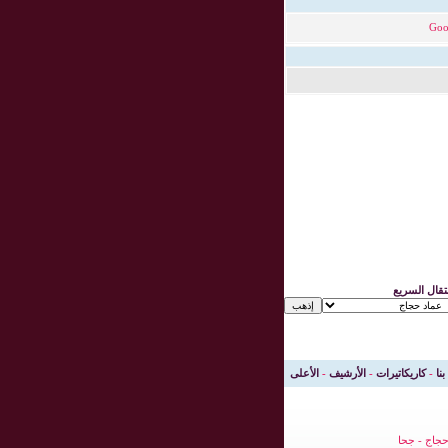
Goo
نتقال السريع
بنا
-
كاريكاتيرات
-
الأرشيف
-
الأعلى
جاج
-
جحا