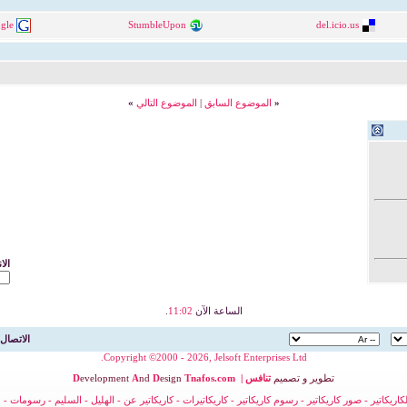
gle
StumbleUpon
del.icio.us
«
الموضوع السابق
|
الموضوع التالي
»
الا
الساعة الآن
11:02
.
الاتصال 
Copyright ©2000 - 2026, Jelsoft Enterprises Ltd.
تطوير
و
تصميم
تنافس
|
nafos.com
T
esign
D
nd
A
evelopment
D
لكاريكاتير
-
صور كاريكاتير
-
رسوم كاريكاتير
-
كاريكاتيرات
-
كاريكاتير عن
-
الهليل
-
السليم
-
رسومات
-
ح