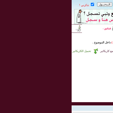
تذكرني !
)
داخل
الموضوع .
 كاريكاتير
تحميل الكاريكاتير