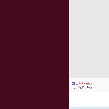
كوكي
بتوقيع :
رسام كاريكاتير