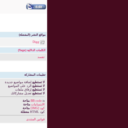
مواقع النشر (المفضلة)
Digg
الكلمات الدلالية (Tags)
تفسد
تعليمات المشاركة
لا تستطيع
إضافة مواضيع جديدة
لا تستطيع
الرد على المواضيع
لا تستطيع
إرفاق ملفات
لا تستطيع
تعديل مشاركاتك
is
BB code
متاحة
الابتسامات
متاحة
كود [IMG]
متاحة
كود HTML
معطلة
قوانين المنتدى