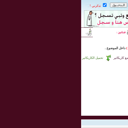
تذكرني !
)
داخل
الموضوع .
 كاريكاتير
تحميل الكاريكاتير