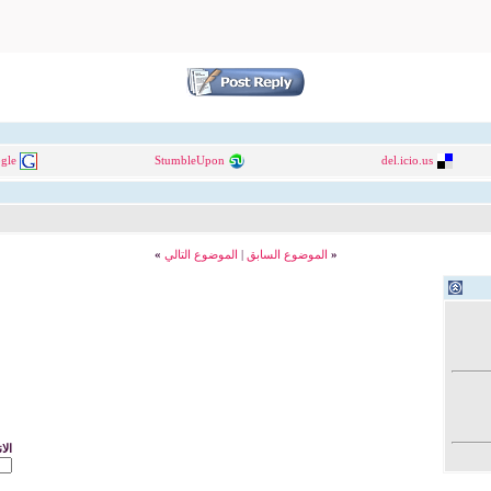
gle
StumbleUpon
del.icio.us
«
الموضوع السابق
|
الموضوع التالي
»
الا