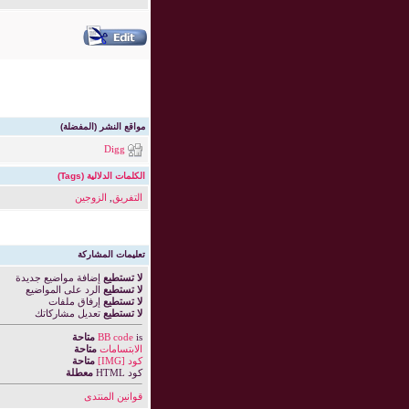
مواقع النشر (المفضلة)
Digg
الكلمات الدلالية (Tags)
التفريق
,
الزوجين
تعليمات المشاركة
لا تستطيع
إضافة مواضيع جديدة
لا تستطيع
الرد على المواضيع
لا تستطيع
إرفاق ملفات
لا تستطيع
تعديل مشاركاتك
is
BB code
متاحة
الابتسامات
متاحة
كود [IMG]
متاحة
كود HTML
معطلة
قوانين المنتدى