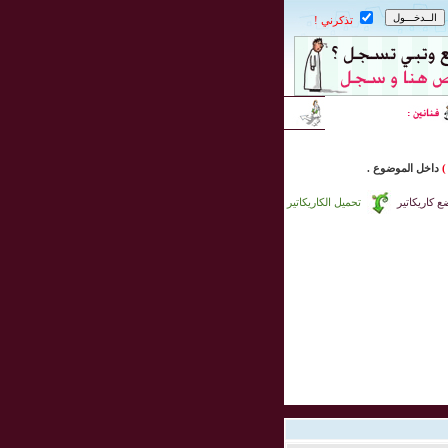
تذكرني !
)
داخل
الموضوع .
 كاريكاتير
تحميل الكاريكاتير