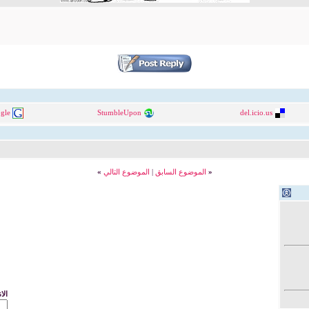
gle
StumbleUpon
del.icio.us
«
الموضوع السابق
|
الموضوع التالي
»
الا