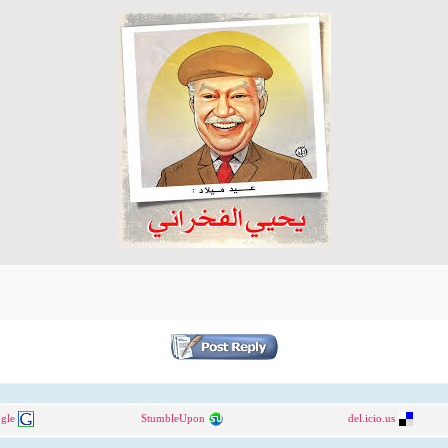
gle
StumbleUpon
del.icio.us