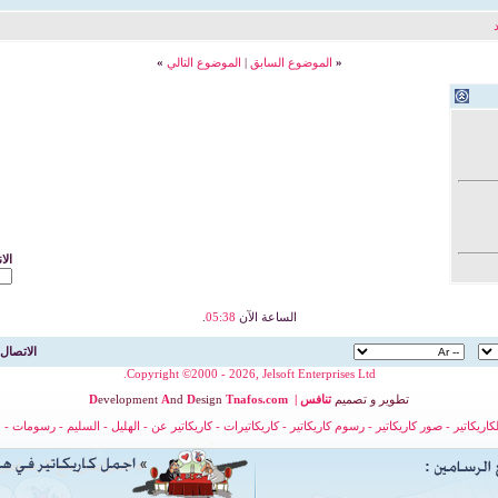
«
الموضوع السابق
|
الموضوع التالي
»
الا
الساعة الآن
05:38
.
الاتصال 
Copyright ©2000 - 2026, Jelsoft Enterprises Ltd.
تطوير
و
تصميم
تنافس
|
nafos.com
T
esign
D
nd
A
evelopment
D
لكاريكاتير
-
صور كاريكاتير
-
رسوم كاريكاتير
-
كاريكاتيرات
-
كاريكاتير عن
-
الهليل
-
السليم
-
رسومات
-
ح