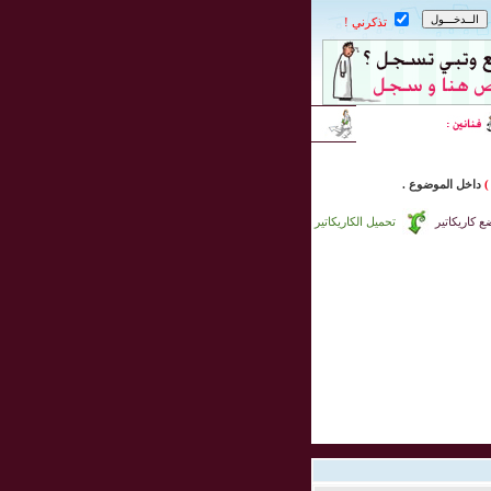
تذكرني !
)
داخل
الموضوع .
 كاريكاتير
تحميل الكاريكاتير