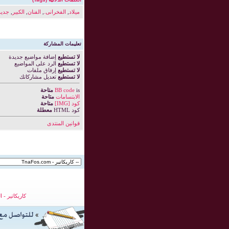
ميلاد
,
الفخرانى.
,
الفنان
,
الكبير
,
جديد
تعليمات المشاركة
لا تستطيع
إضافة مواضيع جديدة
لا تستطيع
الرد على المواضيع
لا تستطيع
إرفاق ملفات
لا تستطيع
تعديل مشاركاتك
is
BB code
متاحة
الابتسامات
متاحة
كود [IMG]
متاحة
كود HTML
معطلة
قوانين المنتدى
كاريكاتير
-
ا