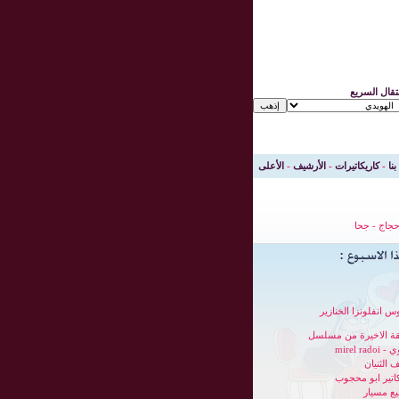
نتقال السريع
بنا
-
كاريكاتيرات
-
الأرشيف
-
الأعلى
جاج
-
جحا
س انفلونزا الخنازير
قة الاخيرة من مسلسل
mirel radoi
 الثنيان
كاتير ابو محجوب
ع مسيار