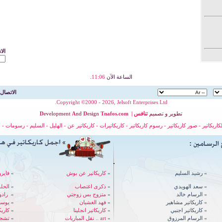
الا
الساعة الآن
11:06
.
الاتصال 
Copyright ©2000 - 2026, Jelsoft Enterprises Ltd.
تطوير
و
تصميم
تنافس
|
nafos.com
T
esign
D
nd
A
evelopment
D
لكاريكاتير
-
صور كاريكاتير
-
رسوم كاريكاتير
-
كاريكاتيرات
-
كاريكاتير عن
-
الهليل
-
السليم
-
رسومات
-
ح
»
رشيد السليم
»
كاريكاتير عن بوش
»
فايرو
»
سعد الهويدي
»
ذكرى اغتصاب
»
الحل
»
الرسام خالد
»
متزوج بس زوجتي
»
رادوي - 
»
كاريكاتير مشاهير
»
فهد الغشيان
»
يوسف
»
كاريكاتير اجنبي
»
كاريكاتير انجلينا
»
كاري
»
الرسام المرزوق
»
art .. نقل المباريات
»
تشجي