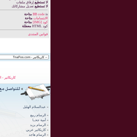
لا تستطيع
إرفاق ملفات
لا تستطيع
تعديل مشاركاتك
is
BB code
متاحة
الابتسامات
متاحة
كود [IMG]
متاحة
كود HTML
معطلة
قوانين المنتدى
كاريكاتير
-
ا
»
عبدالسلام الهليل
»
الرسام ربيع
»
أمية جحــا
»
الرسام يزيد
»
كاريكاتير عربي
»
الرسام
هاجد