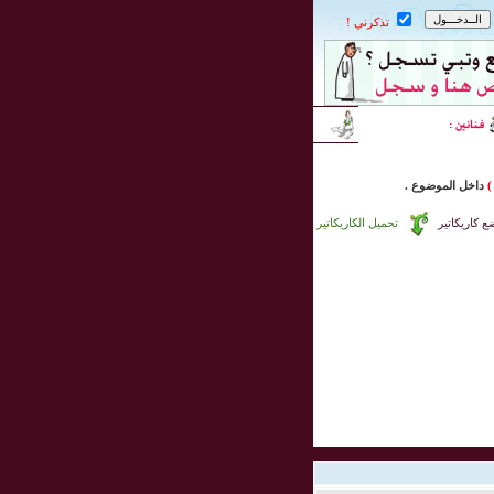
تذكرني !
)
داخل
الموضوع .
 كاريكاتير
تحميل الكاريكاتير