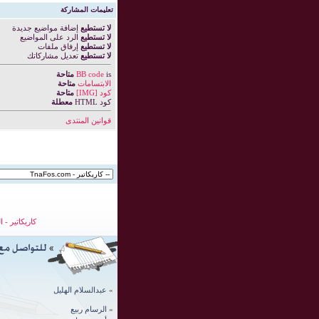
تعليمات المشاركة
لا تستطيع
إضافة مواضيع جديدة
لا تستطيع
الرد على المواضيع
لا تستطيع
إرفاق ملفات
لا تستطيع
تعديل مشاركاتك
is
BB code
متاحة
الابتسامات
متاحة
كود [IMG]
متاحة
كود HTML
معطلة
قوانين المنتدى
كاريكاتير
-
ا
»
عبدالسلام الهليل
»
الرسام ربيع