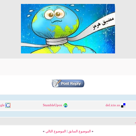
gle
StumbleUpon
del.icio.us
«
الموضوع السابق
|
الموضوع التالي
»