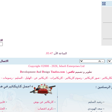
الا
الساعة الآن
05:47
.
الاتصال 
Copyright ©2000 - 2026, Jelsoft Enterprises Ltd.
تطوير
و
تصميم
تنافس
|
nafos.com
T
esign
D
nd
A
evelopment
D
لكاريكاتير
-
صور كاريكاتير
-
رسوم كاريكاتير
-
كاريكاتيرات
-
كاريكاتير عن
-
الهليل
-
السليم
-
رسومات
-
ح
»
رشيد السليم
»
كاريكاتير عن بوش
»
فايرو
»
سعد الهويدي
»
ذكرى اغتصاب
»
الحل