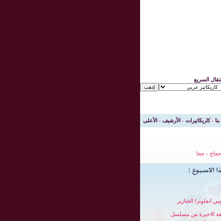
نتقال السريع
بنا
-
كاريكاتيرات
-
الأرشيف
-
الأعلى
جاج
-
جحا
س انفلونزا الخنازير
قة الاخيرة من مسلسل