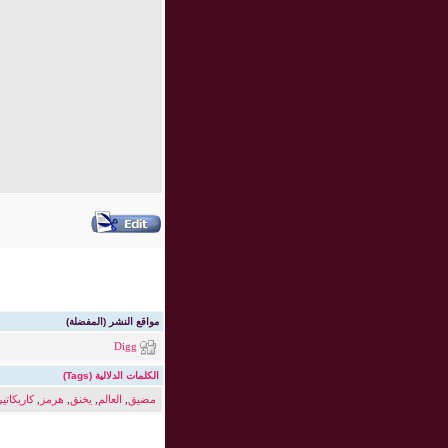
مواقع النشر (المفضلة)
Digg
الكلمات الدلالية (Tags)
مضيق
,
العالم
,
يخنق
,
هرمز
,
كاريكاتير