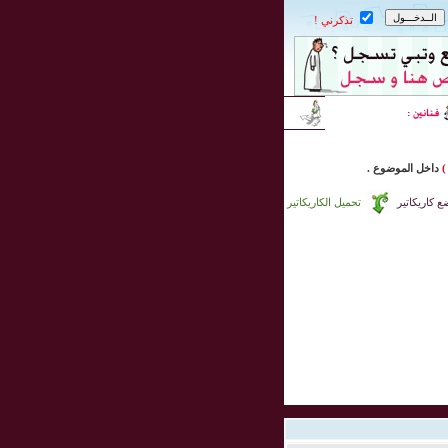
تذكرني !
)
داخل
الموضوع .
 كاريكاتير
تحميل الكاريكاتير