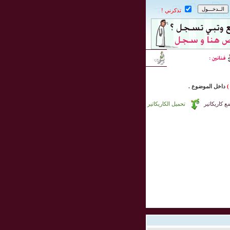
تذكرني !
)
داخل
الموضوع .
 كاريكاتير
تحميل الكاريكاتير