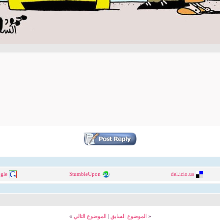
gle
StumbleUpon
del.icio.us
«
الموضوع السابق
|
الموضوع التالي
»