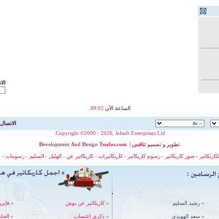
الا
الساعة الآن
09:02
.
الاتصال 
Copyright ©2000 - 2026, Jelsoft Enterprises Ltd.
تطوير
و
تصميم
تنافس
|
nafos.com
T
esign
D
nd
A
evelopment
D
لكاريكاتير
-
صور كاريكاتير
-
رسوم كاريكاتير
-
كاريكاتيرات
-
كاريكاتير عن
-
الهليل
-
السليم
-
رسومات
-
ح
»
رشيد السليم
»
كاريكاتير عن بوش
»
فايرو
»
سعد الهويدي
»
ذكرى اغتصاب
»
الحل