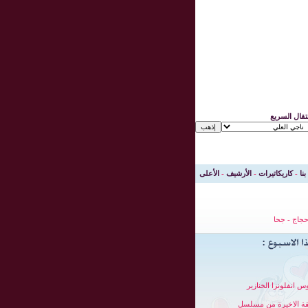
نتقال السريع
بنا
-
كاريكاتيرات
-
الأرشيف
-
الأعلى
جاج
-
جحا
س انفلونزا الخنازير
قة الاخيرة من مسلسل