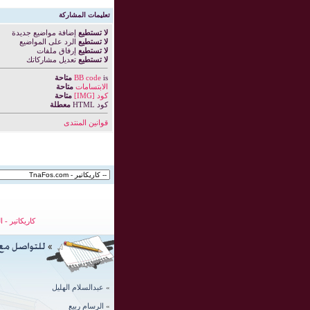
تعليمات المشاركة
لا تستطيع
إضافة مواضيع جديدة
لا تستطيع
الرد على المواضيع
لا تستطيع
إرفاق ملفات
لا تستطيع
تعديل مشاركاتك
is
BB code
متاحة
الابتسامات
متاحة
كود [IMG]
متاحة
كود HTML
معطلة
قوانين المنتدى
كاريكاتير
-
ا
»
عبدالسلام الهليل
»
الرسام ربيع