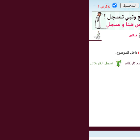
تذكرني !
)
داخل
الموضوع .
 كاريكاتير
تحميل الكاريكاتير