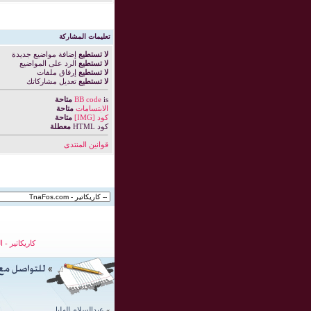
تعليمات المشاركة
لا تستطيع
إضافة مواضيع جديدة
لا تستطيع
الرد على المواضيع
لا تستطيع
إرفاق ملفات
لا تستطيع
تعديل مشاركاتك
is
BB code
متاحة
الابتسامات
متاحة
كود [IMG]
متاحة
كود HTML
معطلة
قوانين المنتدى
كاريكاتير
-
ا
»
عبدالسلام الهليل