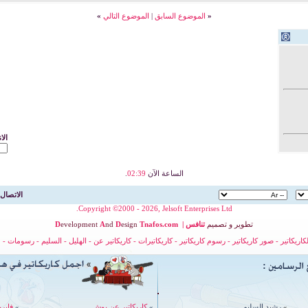
«
الموضوع السابق
|
الموضوع التالي
»
الا
الساعة الآن
02:39
.
الاتصال 
Copyright ©2000 - 2026, Jelsoft Enterprises Ltd.
تطوير
و
تصميم
تنافس
|
nafos.com
T
esign
D
nd
A
evelopment
D
لكاريكاتير
-
صور كاريكاتير
-
رسوم كاريكاتير
-
كاريكاتيرات
-
كاريكاتير عن
-
الهليل
-
السليم
-
رسومات
-
ح
»
رشيد السليم
»
كاريكاتير عن بوش
»
فايرو