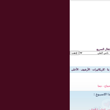
نتقال السريع
بنا
-
كاريكاتيرات
-
الأرشيف
-
الأعلى
جاج
-
جحا
س انفلونزا الخنازير