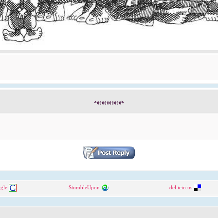
هههههههههههه
gle
StumbleUpon
del.icio.us