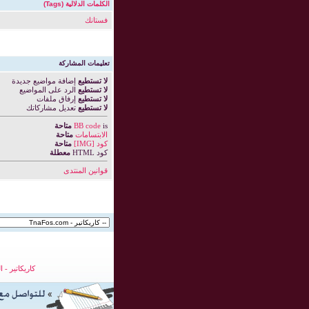
الكلمات الدلالية (Tags)
فستانك
تعليمات المشاركة
لا تستطيع
إضافة مواضيع جديدة
لا تستطيع
الرد على المواضيع
لا تستطيع
إرفاق ملفات
لا تستطيع
تعديل مشاركاتك
is
BB code
متاحة
الابتسامات
متاحة
كود [IMG]
متاحة
كود HTML
معطلة
قوانين المنتدى
كاريكاتير
-
ا