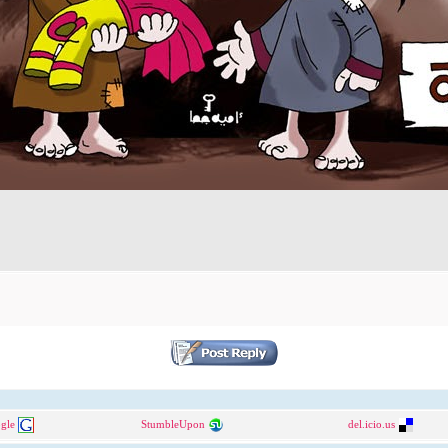
gle
StumbleUpon
del.icio.us