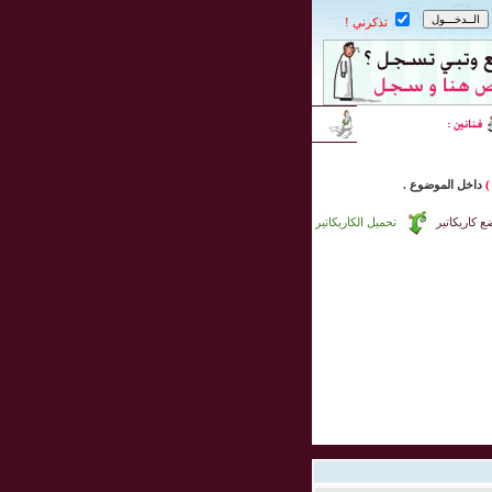
تذكرني !
)
داخل
الموضوع .
 كاريكاتير
تحميل الكاريكاتير