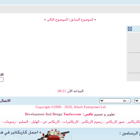
«
الموضوع السابق
|
الموضوع التالي
»
الا
الساعة الآن
08:21
.
الاتصال 
Copyright ©2000 - 2026, Jelsoft Enterprises Ltd.
تطوير
و
تصميم
تنافس
|
nafos.com
T
esign
D
nd
A
evelopment
D
لكاريكاتير
-
صور كاريكاتير
-
رسوم كاريكاتير
-
كاريكاتيرات
-
كاريكاتير عن
-
الهليل
-
السليم
-
رسومات
-
ح