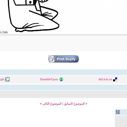
gle
StumbleUpon
del.icio.us
«
الموضوع السابق
|
الموضوع التالي
»