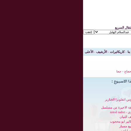
نتقال السريع
بنا
-
كاريكاتيرات
-
الأرشيف
-
الأعلى
جاج
-
جحا
س انفلونزا الخنازير
قة الاخيرة من مسلسل
mirel radoi
 الثنيان
كاتير ابو محجوب
ع مسيار
 اباحيه