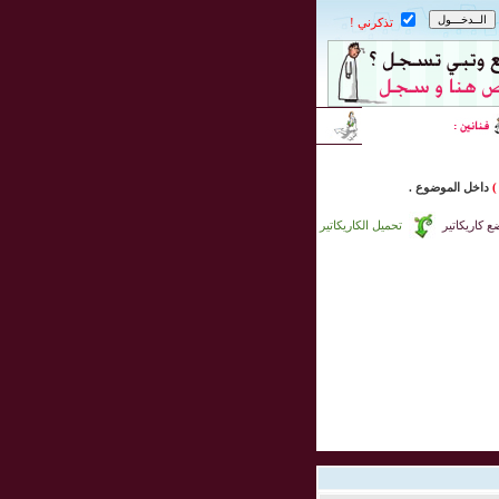
تذكرني !
)
داخل
الموضوع .
 كاريكاتير
تحميل الكاريكاتير