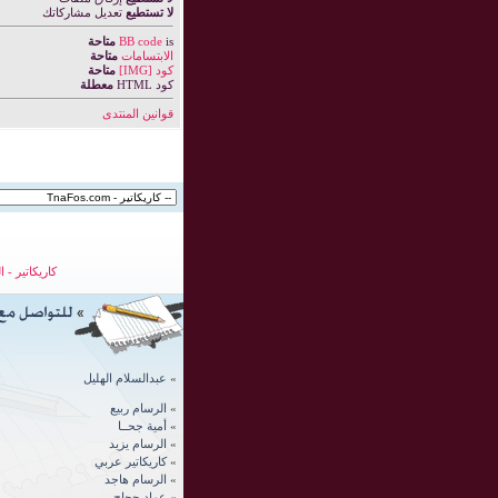
لا تستطيع
تعديل مشاركاتك
is
BB code
متاحة
الابتسامات
متاحة
كود [IMG]
متاحة
كود HTML
معطلة
قوانين المنتدى
كاريكاتير
-
ا
»
عبدالسلام الهليل
»
الرسام ربيع
»
أمية جحــا
»
الرسام يزيد
»
كاريكاتير عربي
»
الرسام
هاجد
»
عماد حجاج