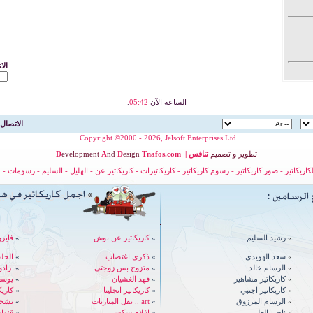
الا
الساعة الآن
05:42
.
الاتصال 
Copyright ©2000 - 2026, Jelsoft Enterprises Ltd.
تطوير
و
تصميم
تنافس
|
nafos.com
T
esign
D
nd
A
evelopment
D
لكاريكاتير
-
صور كاريكاتير
-
رسوم كاريكاتير
-
كاريكاتيرات
-
كاريكاتير عن
-
الهليل
-
السليم
-
رسومات
-
ح
»
رشيد السليم
»
كاريكاتير عن بوش
»
فايرو
»
سعد الهويدي
»
ذكرى اغتصاب
»
الحل
»
الرسام خالد
»
متزوج بس زوجتي
»
رادوي - 
»
كاريكاتير مشاهير
»
فهد الغشيان
»
يوسف
»
كاريكاتير اجنبي
»
كاريكاتير انجلينا
»
كاري
»
الرسام المرزوق
»
art .. نقل المباريات
»
تشجي
»
ناجي العلي
»
افلام سكس
»
قنوات