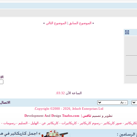
«
الموضوع السابق
|
الموضوع التالي
»
الا
الساعة الآن
03:32
.
الاتصال 
Copyright ©2000 - 2026, Jelsoft Enterprises Ltd.
تطوير
و
تصميم
تنافس
|
nafos.com
T
esign
D
nd
A
evelopment
D
لكاريكاتير
-
صور كاريكاتير
-
رسوم كاريكاتير
-
كاريكاتيرات
-
كاريكاتير عن
-
الهليل
-
السليم
-
رسومات
-
ح