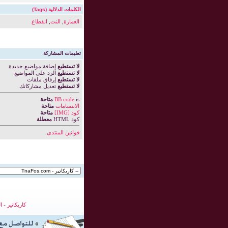
الكلمات الدلالية (Tags)
العمارة
,
النت
,
انقطاع
تعليمات المشاركة
لا تستطيع
إضافة مواضيع جديدة
لا تستطيع
الرد على المواضيع
لا تستطيع
إرفاق ملفات
لا تستطيع
تعديل مشاركاتك
is
BB code
متاحة
الابتسامات
متاحة
كود [IMG]
متاحة
كود HTML
معطلة
قوانين المنتدى
كاريكاتير
-
ا