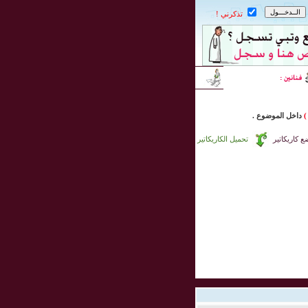
تذكرني !
)
داخل
الموضوع .
 كاريكاتير
تحميل الكاريكاتير