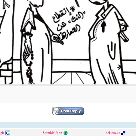
gle
StumbleUpon
del.icio.us