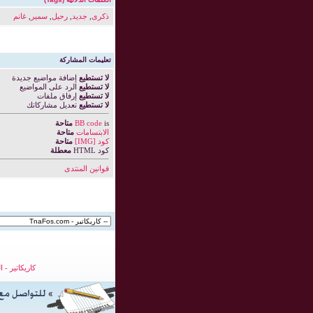
ذكرى
,
جديد
,
رحيل
,
سمير
,
غانم
تعليمات المشاركة
لا تستطيع
إضافة مواضيع جديدة
لا تستطيع
الرد على المواضيع
لا تستطيع
إرفاق ملفات
لا تستطيع
تعديل مشاركاتك
is
BB code
متاحة
الابتسامات
متاحة
كود [IMG]
متاحة
كود HTML
معطلة
قوانين المنتدى
كاريكاتير
-
ا