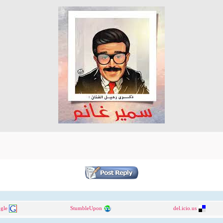
gle
StumbleUpon
del.icio.us