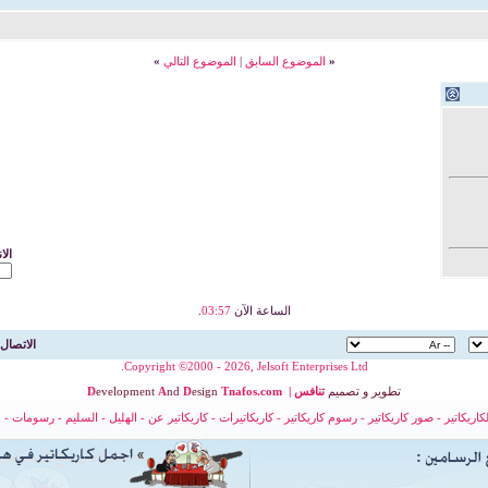
«
الموضوع السابق
|
الموضوع التالي
»
الا
الساعة الآن
03:57
.
الاتصال 
Copyright ©2000 - 2026, Jelsoft Enterprises Ltd.
تطوير
و
تصميم
تنافس
|
nafos.com
T
esign
D
nd
A
evelopment
D
لكاريكاتير
-
صور كاريكاتير
-
رسوم كاريكاتير
-
كاريكاتيرات
-
كاريكاتير عن
-
الهليل
-
السليم
-
رسومات
-
ح