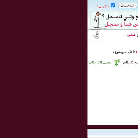
تذكرني !
)
داخل
الموضوع .
 كاريكاتير
تحميل الكاريكاتير