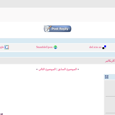
gle
StumbleUpon
del.icio.us
كاريكاتير
«
الموضوع السابق
|
الموضوع التالي
»
الا