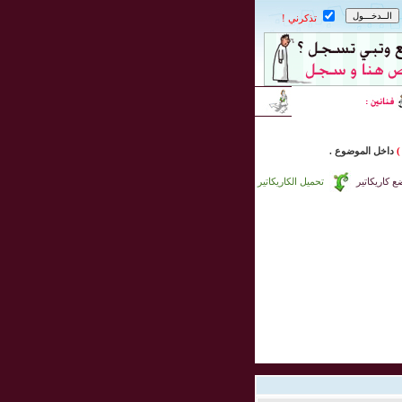
تذكرني !
)
داخل
الموضوع .
 كاريكاتير
تحميل الكاريكاتير