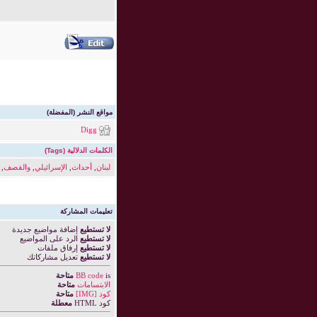
مواقع النشر (المفضلة)
Digg
الكلمات الدلالية (Tags)
لبنان
,
أحداث
,
الإسرائيلي
,
والقصف
,
تعليمات المشاركة
لا تستطيع
إضافة مواضيع جديدة
لا تستطيع
الرد على المواضيع
لا تستطيع
إرفاق ملفات
لا تستطيع
تعديل مشاركاتك
is
BB code
متاحة
الابتسامات
متاحة
كود [IMG]
متاحة
كود HTML
معطلة