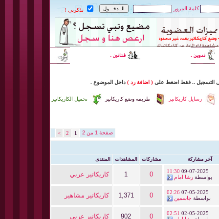
كلمة المرور
تذكرني !
ى التسجيل
..
فقط اضغط
على
( اضافة رد )
داخل
الموضوع .
رسايل كاريكاتير
طريقة وضع كاريكاتير
تحميل الكاريكاتير
صفحة 1 من 2
>
2
1
آخر مشاركة
مشاركات
المشاهدات
المنتدى
11:30
09-07-2025
0
1
كاريكاتير عربي
بواسطة
رشا امام
02:26
07-05-2025
0
1,371
كاريكاتير مشاهير
بواسطة
جاسمين
02:51
02-05-2025
0
902
كاريكاتير عربي