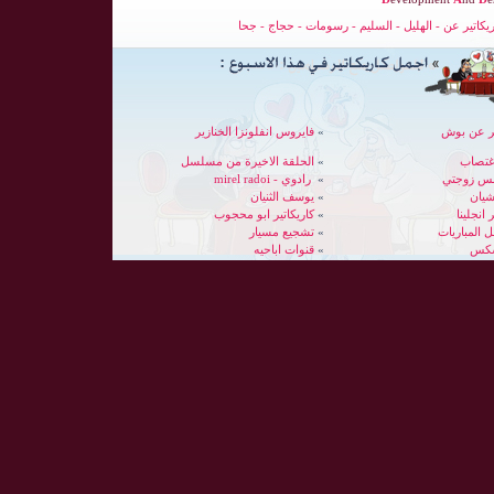
ريكاتير عن
-
الهليل
-
السليم
-
رسومات
-
حجاج
-
جحا
ير عن بوش
»
فايروس انفلونزا الخنازير
غتصاب
»
الحلقة الاخيرة من مسلسل
بس زوجتي
»
رادوي - mirel radoi
شيان
»
يوسف الثنيان
 انجلينا
»
كاريكاتير ابو محجوب
»
تشجيع مسيار
سكس
»
قنوات اباحيه