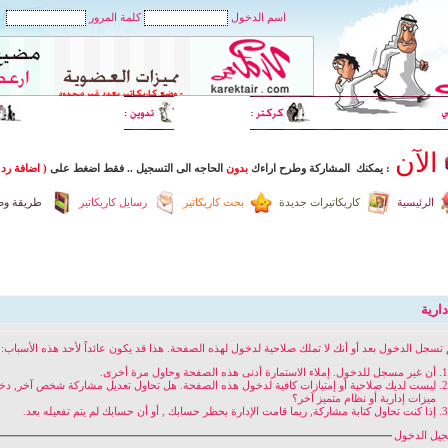
اسم الدخول
كلمة المرور
الآن
: يمكنك المشاركة وطرح اراءك
بدون
الحاجه الى التسجيل
..
فقط اضغط
على
( اضافة رد 
الرئيسية
كاريكاتيرات جديدة
بحث كاريكاتير
رسايل كاريكاتير
طريقة وضع
ارية
 تسجل الدخول بعد أو أنك لا تملك صلاحية لدخول لهذه الصفحة. هذا قد يكون عائداً لأحد هذه الأسباب:
أن غير مسجل للدخول. إملاء الاستمارة أدنى هذه الصفحة وحاول مرة أخرى.
ليست لديك صلاحية أو إمتيازات كافية لدخول هذه الصفحة. هل تحاول تعديل مشاركة شخص آخر, د
ميزات إدارية أو نظام متميز آخر؟
إذا كنت تحاول كتابة مشاركة, ربما قامت الإدارة بحظر حسابك , أو أن حسابك لم يتم تفعيله بعد.
يل الدخول