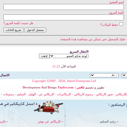
اسم العضو:
كلمة المرور:
هل نسيت كلمة المرور؟
حفظ البيانات؟
 عليك
التسجيل
حتى تتمكن من مشاهدة هذه الصفحة.
الانتقال السريع
الساعة الآن
11:23
.
الاتصال 
Copyright ©2000 - 2026, Jelsoft Enterprises Ltd.
تطوير
و
تصميم
تنافس
|
nafos.com
T
esign
D
nd
A
evelopment
D
لكاريكاتير
-
صور كاريكاتير
-
رسوم كاريكاتير
-
كاريكاتيرات
-
كاريكاتير عن
-
الهليل
-
السليم
-
رسومات
-
ح
»
رشيد السليم
»
كاريكاتير عن بوش
»
فايرو