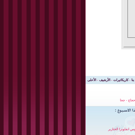
بنا
-
كاريكاتيرات
-
الأرشيف
-
الأعلى
جاج
-
جحا
س انفلونزا الخنازير