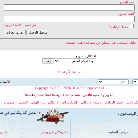
اسم العضو:
كلمة المرور:
هل نسيت كلمة المرور؟
حفظ البيانات؟
 عليك
التسجيل
حتى تتمكن من مشاهدة هذه الصفحة.
الانتقال السريع
الساعة الآن
11:24
.
الاتصال 
Copyright ©2000 - 2026, Jelsoft Enterprises Ltd.
تطوير
و
تصميم
تنافس
|
nafos.com
T
esign
D
nd
A
evelopment
D
لكاريكاتير
-
صور كاريكاتير
-
رسوم كاريكاتير
-
كاريكاتيرات
-
كاريكاتير عن
-
الهليل
-
السليم
-
رسومات
-
ح
»
رشيد السليم
»
كاريكاتير عن بوش
»
فايرو