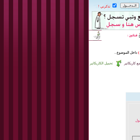
تذكرني !
)
داخل
الموضوع .
 كاريكاتير
تحميل الكاريكاتير
خول