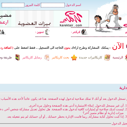
اسم الدخول
كلمة المرور
الآن
: يمكنك المشاركة وطرح اراءك
بدون
الحاجه الى التسجيل
..
فقط اضغط
على
( اضافة رد 
الرئيسية
كاريكاتيرات جديدة
بحث كاريكاتير
رسايل كاريكاتير
طريقة وضع
ارية
 تسجل الدخول بعد أو أنك لا تملك صلاحية لدخول لهذه الصفحة. هذا قد يكون عائداً لأحد هذه الأسباب:
أن غير مسجل للدخول. إملاء الاستمارة أدنى هذه الصفحة وحاول مرة أخرى.
ليست لديك صلاحية أو إمتيازات كافية لدخول هذه الصفحة. هل تحاول تعديل مشاركة شخص آخر, د
ميزات إدارية أو نظام متميز آخر؟
إذا كنت تحاول كتابة مشاركة, ربما قامت الإدارة بحظر حسابك , أو أن حسابك لم يتم تفعيله بعد.
يل الدخول