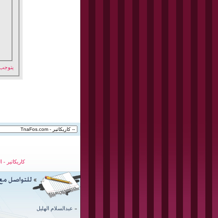
يتوجب
كاريكاتير
-
ا
»
عبدالسلام الهليل