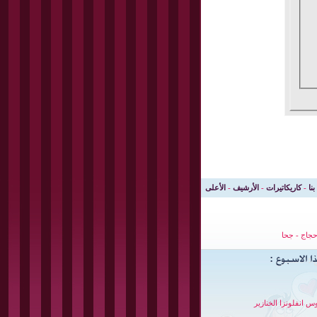
بنا
-
كاريكاتيرات
-
الأرشيف
-
الأعلى
جاج
-
جحا
س انفلونزا الخنازير