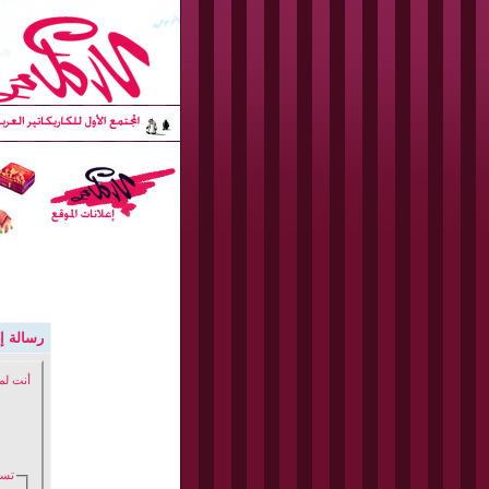
رسالة إد
أنت لم
تسج