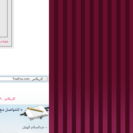
يتوجب
كاريكاتير
-
ا
»
عبدالسلام الهليل