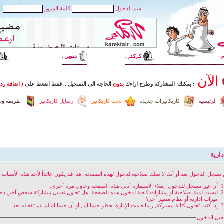
اسم الدخول
كلمة المرور
الآن
: يمكنك المشاركة وطرح اراءك
بدون
الحاجه الى التسجيل
..
فقط اضغط
على
( اضافة رد 
الرئيسية
كاريكاتيرات جديدة
بحث كاريكاتير
رسايل كاريكاتير
طريقة وضع
ارية
 تسجل الدخول بعد أو أنك لا تملك صلاحية لدخول لهذه الصفحة. هذا قد يكون عائداً لأحد هذه الأسباب:
أن غير مسجل للدخول. إملاء الاستمارة أدنى هذه الصفحة وحاول مرة أخرى.
ليست لديك صلاحية أو إمتيازات كافية لدخول هذه الصفحة. هل تحاول تعديل مشاركة شخص آخر, د
ميزات إدارية أو نظام متميز آخر؟
إذا كنت تحاول كتابة مشاركة, ربما قامت الإدارة بحظر حسابك , أو أن حسابك لم يتم تفعيله بعد.
يل الدخول