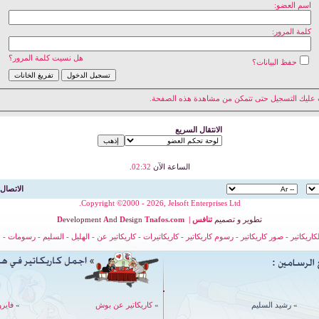
اسم العضو:
كلمة المرور:
هل نسيت كلمة المرور؟
حفظ البيانات؟
 عليك
التسجيل
حتى تتمكن من مشاهدة هذه الصفحة.
الانتقال السريع
الساعة الآن
02:32
.
الاتصال 
Copyright ©2000 - 2026, Jelsoft Enterprises Ltd.
تطوير
و
تصميم
تنافس
|
nafos.com
T
esign
D
nd
A
evelopment
D
لكاريكاتير
-
صور كاريكاتير
-
رسوم كاريكاتير
-
كاريكاتيرات
-
كاريكاتير عن
-
الهليل
-
السليم
-
رسومات
-
ح
»
رشيد السليم
»
كاريكاتير عن بوش
»
فايرو