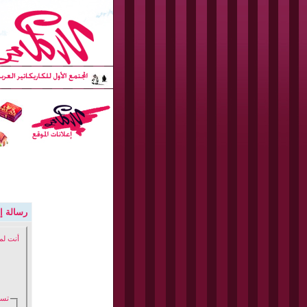
رسالة إد
أنت لم
تسج