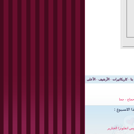
بنا
-
كاريكاتيرات
-
الأرشيف
-
الأعلى
جاج
-
جحا
س انفلونزا الخنازير