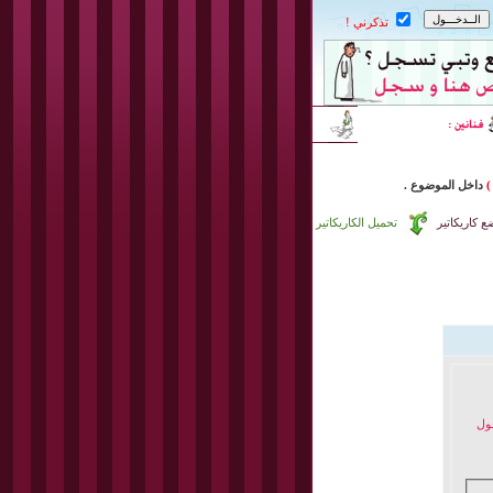
تذكرني !
)
داخل
الموضوع .
 كاريكاتير
تحميل الكاريكاتير
خول