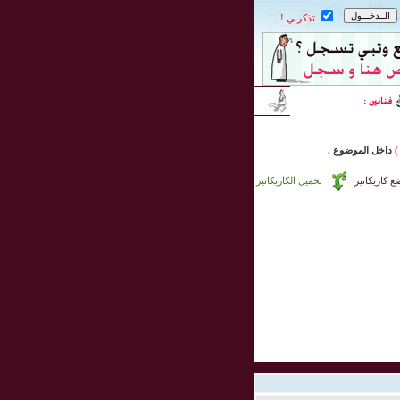
تذكرني !
)
داخل
الموضوع .
 كاريكاتير
تحميل الكاريكاتير