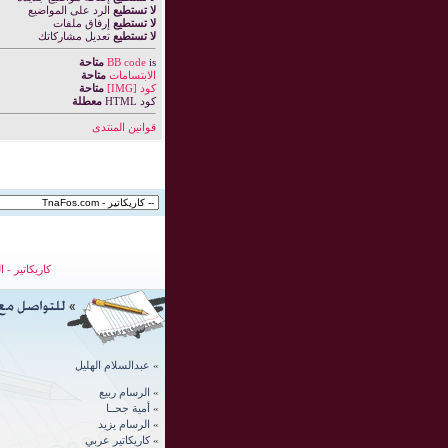
لا تستطيع
الرد على المواضيع
لا تستطيع
إرفاق ملفات
لا تستطيع
تعديل مشاركاتك
is
BB code
متاحة
الابتسامات
متاحة
كود [IMG]
متاحة
كود HTML
معطلة
قوانين المنتدى
كاريكاتير
-
ا
»
عبدالسلام الهليل
»
الرسام ربيع
»
أمية جحــا
»
الرسام يزيد
»
كاريكاتير عربي