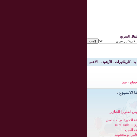
نتقال السريع
بنا
-
كاريكاتيرات
-
الأرشيف
-
الأعلى
جاج
-
جحا
س انفلونزا الخنازير
قة الاخيرة من مسلسل
mirel radoi
 الثنيان
كاتير ابو محجوب