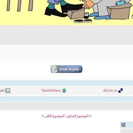
gle
StumbleUpon
del.icio.us
«
الموضوع السابق
|
الموضوع التالي
»