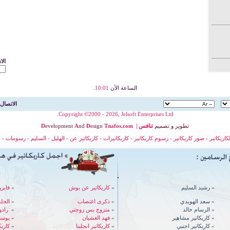
الا
الساعة الآن
10:01
.
الاتصال 
Copyright ©2000 - 2026, Jelsoft Enterprises Ltd.
تطوير
و
تصميم
تنافس
|
nafos.com
T
esign
D
nd
A
evelopment
D
لكاريكاتير
-
صور كاريكاتير
-
رسوم كاريكاتير
-
كاريكاتيرات
-
كاريكاتير عن
-
الهليل
-
السليم
-
رسومات
-
ح
»
رشيد السليم
»
كاريكاتير عن بوش
»
فايرو
»
سعد الهويدي
»
ذكرى اغتصاب
»
الحل
»
الرسام خالد
»
متزوج بس زوجتي
»
رادوي - 
»
كاريكاتير مشاهير
»
فهد الغشيان
»
يوسف
»
كاريكاتير اجنبي
»
كاريكاتير انجلينا
»
كاري