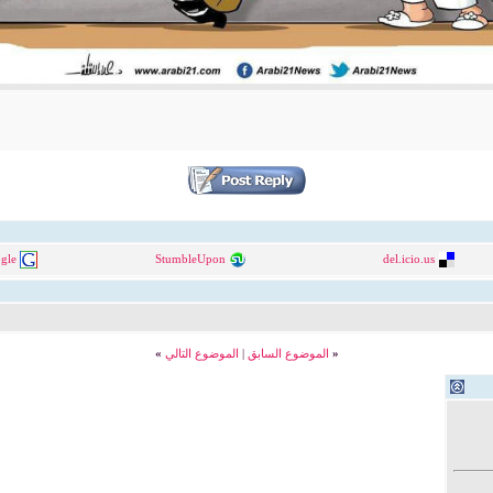
gle
StumbleUpon
del.icio.us
«
الموضوع السابق
|
الموضوع التالي
»