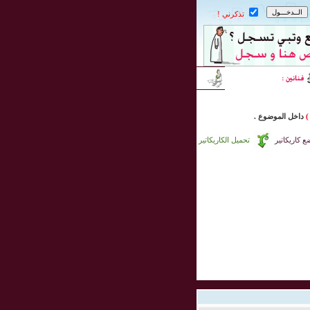
تذكرني !
)
داخل
الموضوع .
 كاريكاتير
تحميل الكاريكاتير