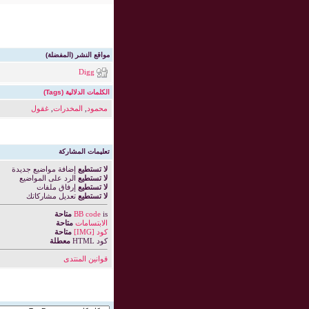
مواقع النشر (المفضلة)
Digg
الكلمات الدلالية (Tags)
محمود
,
المخدرات
,
غقول
تعليمات المشاركة
لا تستطيع
إضافة مواضيع جديدة
لا تستطيع
الرد على المواضيع
لا تستطيع
إرفاق ملفات
لا تستطيع
تعديل مشاركاتك
is
BB code
متاحة
الابتسامات
متاحة
كود [IMG]
متاحة
كود HTML
معطلة
قوانين المنتدى