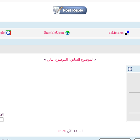
gle
StumbleUpon
del.icio.us
«
الموضوع السابق
|
الموضوع التالي
»
الا
الساعة الآن
03:30
.