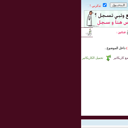
تذكرني !
)
داخل
الموضوع .
 كاريكاتير
تحميل الكاريكاتير