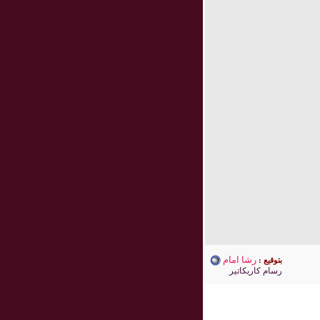
رشا امام
بتوقيع :
رسام كاريكاتير