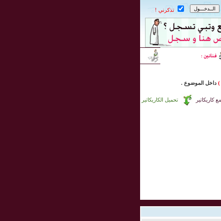
تذكرني !
)
داخل
الموضوع .
 كاريكاتير
تحميل الكاريكاتير