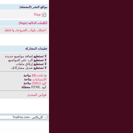
مواقع النشر (المفضلة)
Digg
الكلمات الدلالية (Tags)
اعملك
,
بلوك
,
بالمروحة
,
واعلقك
تعليمات المشاركة
لا تستطيع
إضافة مواضيع جديدة
لا تستطيع
الرد على المواضيع
لا تستطيع
إرفاق ملفات
لا تستطيع
تعديل مشاركاتك
is
BB code
متاحة
الابتسامات
متاحة
كود [IMG]
متاحة
كود HTML
معطلة
قوانين المنتدى