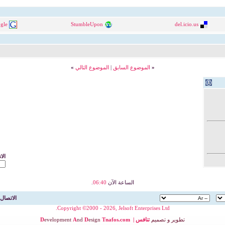
gle
StumbleUpon
del.icio.us
«
الموضوع السابق
|
الموضوع التالي
»
الا
الساعة الآن
06:40
.
الاتصال 
Copyright ©2000 - 2026, Jelsoft Enterprises Ltd.
تطوير
و
تصميم
تنافس
|
nafos.com
T
esign
D
nd
A
evelopment
D