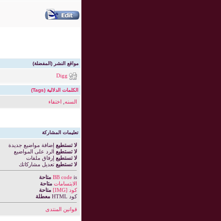
مواقع النشر (المفضلة)
Digg
الكلمات الدلالية (Tags)
السنه
,
اختفاء
تعليمات المشاركة
لا تستطيع
إضافة مواضيع جديدة
لا تستطيع
الرد على المواضيع
لا تستطيع
إرفاق ملفات
لا تستطيع
تعديل مشاركاتك
is
BB code
متاحة
الابتسامات
متاحة
كود [IMG]
متاحة
كود HTML
معطلة
قوانين المنتدى