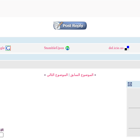
gle
StumbleUpon
del.icio.us
«
الموضوع السابق
|
الموضوع التالي
»
الا