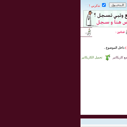
تذكرني !
)
داخل
الموضوع .
 كاريكاتير
تحميل الكاريكاتير