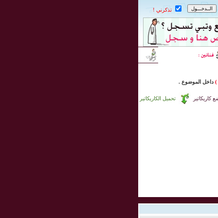
تذكرني !
)
داخل
الموضوع .
 كاريكاتير
تحميل الكاريكاتير