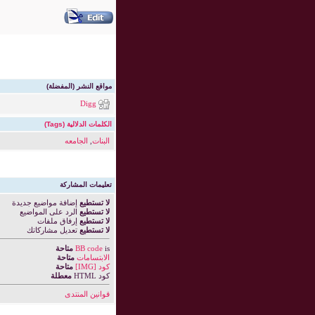
مواقع النشر (المفضلة)
Digg
الكلمات الدلالية (Tags)
البنات
,
الجامعه
تعليمات المشاركة
لا تستطيع
إضافة مواضيع جديدة
لا تستطيع
الرد على المواضيع
لا تستطيع
إرفاق ملفات
لا تستطيع
تعديل مشاركاتك
is
BB code
متاحة
الابتسامات
متاحة
كود [IMG]
متاحة
كود HTML
معطلة
قوانين المنتدى