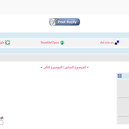
gle
StumbleUpon
del.icio.us
«
الموضوع السابق
|
الموضوع التالي
»
الا