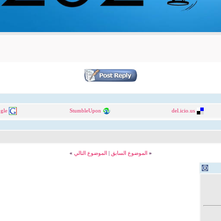
gle
StumbleUpon
del.icio.us
«
الموضوع السابق
|
الموضوع التالي
»