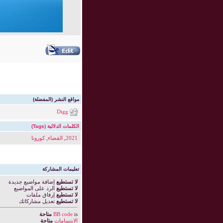
مواقع النشر (المفضلة)
Digg
الكلمات الدلالية (Tags)
2021
,
القضاء
,
كورونا
تعليمات المشاركة
لا تستطيع
إضافة مواضيع جديدة
لا تستطيع
الرد على المواضيع
لا تستطيع
إرفاق ملفات
لا تستطيع
تعديل مشاركاتك
is
BB code
متاحة
الابتسامات
متاحة