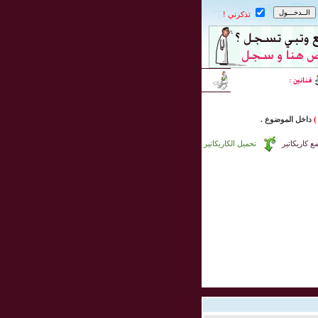
تذكرني !
)
داخل
الموضوع .
 كاريكاتير
تحميل الكاريكاتير