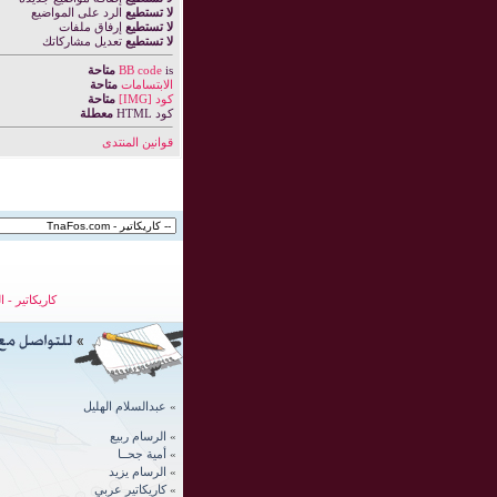
لا تستطيع
الرد على المواضيع
لا تستطيع
إرفاق ملفات
لا تستطيع
تعديل مشاركاتك
is
BB code
متاحة
الابتسامات
متاحة
كود [IMG]
متاحة
كود HTML
معطلة
قوانين المنتدى
كاريكاتير
-
ا
»
عبدالسلام الهليل
»
الرسام ربيع
»
أمية جحــا
»
الرسام يزيد
»
كاريكاتير عربي