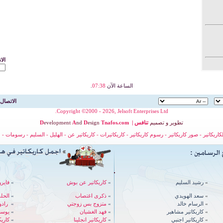
الا
الساعة الآن
07:38
.
الاتصال 
Copyright ©2000 - 2026, Jelsoft Enterprises Ltd.
تطوير
و
تصميم
تنافس
|
nafos.com
T
esign
D
nd
A
evelopment
D
لكاريكاتير
-
صور كاريكاتير
-
رسوم كاريكاتير
-
كاريكاتيرات
-
كاريكاتير عن
-
الهليل
-
السليم
-
رسومات
-
ح
»
رشيد السليم
»
كاريكاتير عن بوش
»
فايرو
»
سعد الهويدي
»
ذكرى اغتصاب
»
الحل
»
الرسام خالد
»
متزوج بس زوجتي
»
رادوي - 
»
كاريكاتير مشاهير
»
فهد الغشيان
»
يوسف
»
كاريكاتير اجنبي
»
كاريكاتير انجلينا
»
كاري