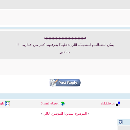
ههههههههههههههههههههههههههههه
يمكن التشــآآت و آلمنتديــآت اللي يدخـلهـآ آ يعـرفـونه اكثثـر مـن اقــآآربه .. !!
مشكـور
gle
StumbleUpon
del.icio.us
«
الموضوع السابق
|
الموضوع التالي
»