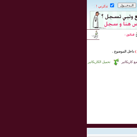
تذكرني !
)
داخل
الموضوع .
 كاريكاتير
تحميل الكاريكاتير