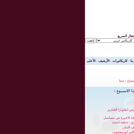
نتقال السريع
بنا
-
كاريكاتيرات
-
الأرشيف
-
الأعلى
جاج
-
جحا
س انفلونزا الخنازير
قة الاخيرة من مسلسل
mirel radoi
 الثنيان
كاتير ابو محجوب