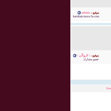
admin
بتوقيع :
karektair.mosw3a.com
\ الـوآآن /
بتوقيع :
عضو مشارك
Goo