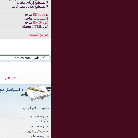
لا تستطيع
إرفاق ملفات
لا تستطيع
تعديل مشاركاتك
is
BB code
متاحة
الابتسامات
متاحة
كود [IMG]
متاحة
كود HTML
معطلة
قوانين المنتدى
كاريكاتير
-
ا
»
عبدالسلام الهليل
»
الرسام ربيع
»
أمية جحــا
»
الرسام يزيد
»
كاريكاتير عربي
»
الرسام
هاجد