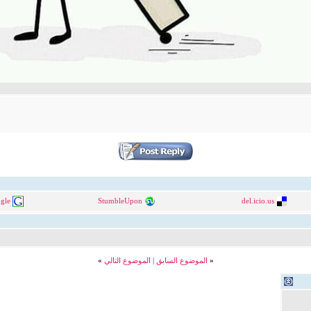
gle
StumbleUpon
del.icio.us
«
الموضوع السابق
|
الموضوع التالي
»