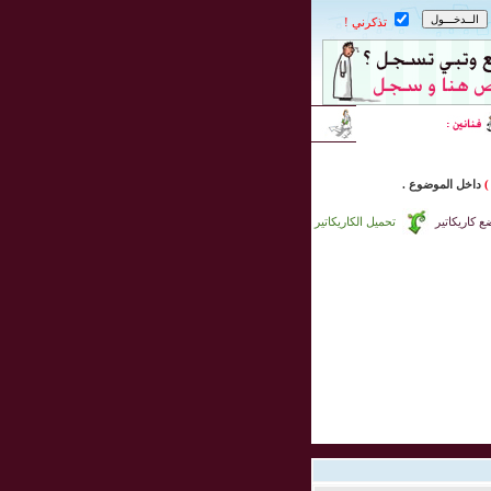
تذكرني !
)
داخل
الموضوع .
 كاريكاتير
تحميل الكاريكاتير