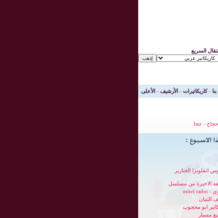
نتقال السريع
بنا
-
كاريكاتيرات
-
الأرشيف
-
الأعلى
جاج
-
جحا
س انفلونزا الخنازير
قة الاخيرة من مسلسل
mirel radoi
 الثنيان
كاتير ابو محجوب
ع مسيار