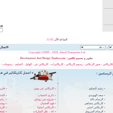
الا
الساعة الآن
11:02
.
الاتصال 
Copyright ©2000 - 2026, Jelsoft Enterprises Ltd.
تطوير
و
تصميم
تنافس
|
nafos.com
T
esign
D
nd
A
evelopment
D
لكاريكاتير
-
صور كاريكاتير
-
رسوم كاريكاتير
-
كاريكاتيرات
-
كاريكاتير عن
-
الهليل
-
السليم
-
رسومات
-
ح
»
رشيد السليم
»
كاريكاتير عن بوش
»
فايرو
»
سعد الهويدي
»
ذكرى اغتصاب
»
الحل
»
الرسام خالد
»
متزوج بس زوجتي
»
رادوي - 
»
كاريكاتير مشاهير
»
فهد الغشيان
»
يوسف
»
كاريكاتير اجنبي
»
كاريكاتير انجلينا
»
كاري
»
الرسام المرزوق
»
art .. نقل المباريات
»
تشجي