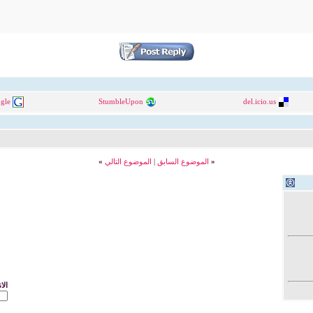
gle
StumbleUpon
del.icio.us
«
الموضوع السابق
|
الموضوع التالي
»
الا