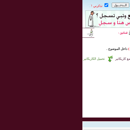
تذكرني !
)
داخل
الموضوع .
 كاريكاتير
تحميل الكاريكاتير