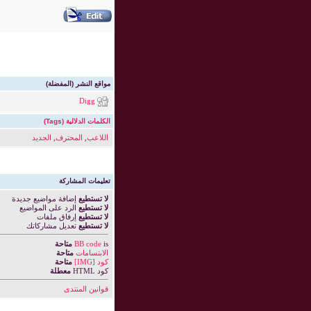
مواقع النشر (المفضلة)
Digg
الكلمات الدلالية (Tags)
اللاعب
,
المحترف
,
الجديد
تعليمات المشاركة
لا تستطيع
إضافة مواضيع جديدة
لا تستطيع
الرد على المواضيع
لا تستطيع
إرفاق ملفات
لا تستطيع
تعديل مشاركاتك
is
BB code
متاحة
الابتسامات
متاحة
كود [IMG]
متاحة
كود HTML
معطلة
قوانين المنتدى