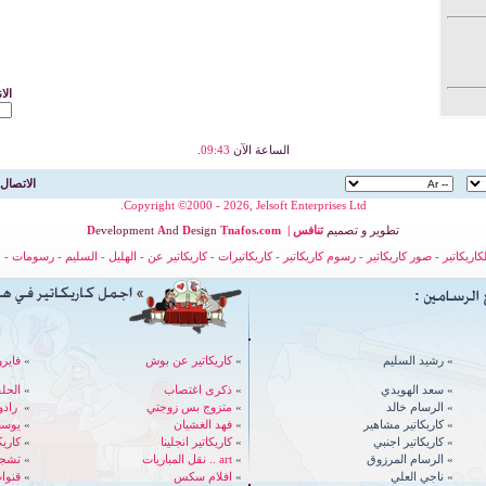
الا
الساعة الآن
09:43
.
الاتصال 
Copyright ©2000 - 2026, Jelsoft Enterprises Ltd.
تطوير
و
تصميم
تنافس
|
nafos.com
T
esign
D
nd
A
evelopment
D
لكاريكاتير
-
صور كاريكاتير
-
رسوم كاريكاتير
-
كاريكاتيرات
-
كاريكاتير عن
-
الهليل
-
السليم
-
رسومات
-
ح
»
رشيد السليم
»
كاريكاتير عن بوش
»
فايرو
»
سعد الهويدي
»
ذكرى اغتصاب
»
الحل
»
الرسام خالد
»
متزوج بس زوجتي
»
رادوي - 
»
كاريكاتير مشاهير
»
فهد الغشيان
»
يوسف
»
كاريكاتير اجنبي
»
كاريكاتير انجلينا
»
كاري
»
الرسام المرزوق
»
art .. نقل المباريات
»
تشجي
»
ناجي العلي
»
افلام سكس
»
قنوات