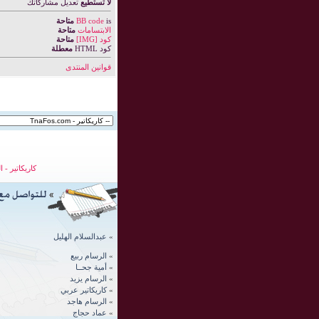
لا تستطيع
تعديل مشاركاتك
is
BB code
متاحة
الابتسامات
متاحة
كود [IMG]
متاحة
كود HTML
معطلة
قوانين المنتدى
كاريكاتير
-
ا
»
عبدالسلام الهليل
»
الرسام ربيع
»
أمية جحــا
»
الرسام يزيد
»
كاريكاتير عربي
»
الرسام
هاجد
»
عماد حجاج