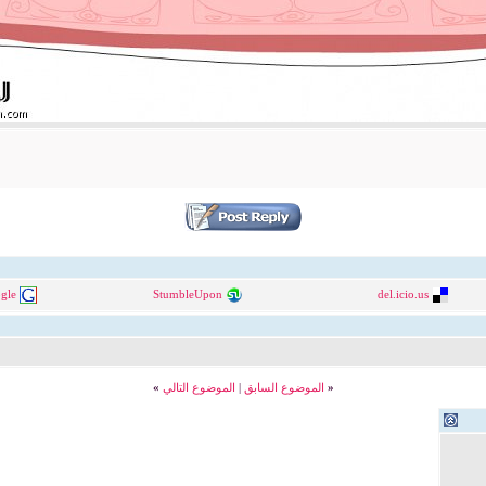
gle
StumbleUpon
del.icio.us
«
الموضوع السابق
|
الموضوع التالي
»