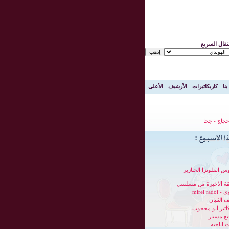
نتقال السريع
بنا
-
كاريكاتيرات
-
الأرشيف
-
الأعلى
جاج
-
جحا
س انفلونزا الخنازير
قة الاخيرة من مسلسل
mirel radoi
 الثنيان
كاتير ابو محجوب
ع مسيار
 اباحيه