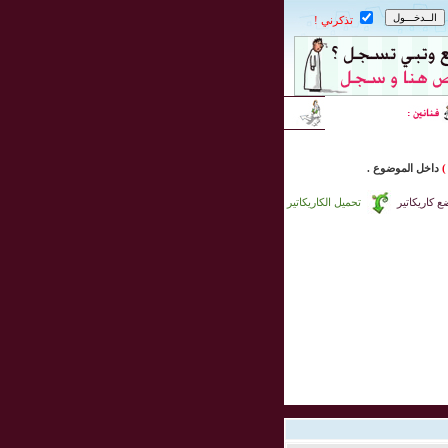
تذكرني !
)
داخل
الموضوع .
 كاريكاتير
تحميل الكاريكاتير