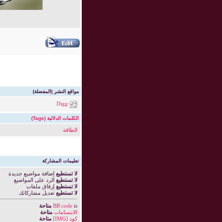
مواقع النشر (المفضلة)
Digg
الكلمات الدلالية (Tags)
الطاقة
تعليمات المشاركة
لا تستطيع
إضافة مواضيع جديدة
لا تستطيع
الرد على المواضيع
لا تستطيع
إرفاق ملفات
لا تستطيع
تعديل مشاركاتك
is
BB code
متاحة
الابتسامات
متاحة
كود [IMG]
متاحة