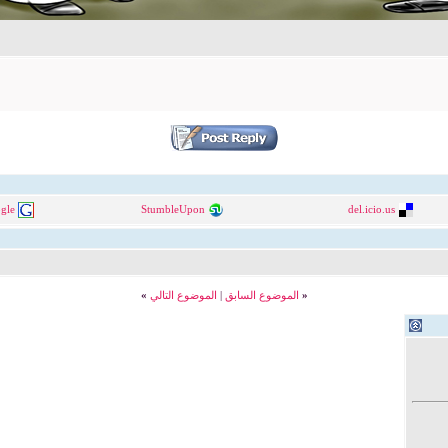
gle
StumbleUpon
del.icio.us
«
الموضوع السابق
|
الموضوع التالي
»