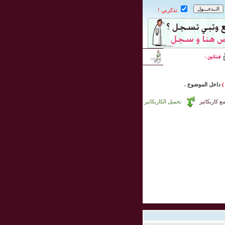
تذكرني !
)
داخل
الموضوع .
 كاريكاتير
تحميل الكاريكاتير