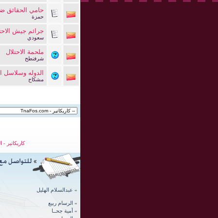
حامي الحقائق ضد 
حمزة
جرائم جيش الاحت
سعودي
ملحمة الاحتلال
شرفنطح
الدوله وسلاسل ال
مشكاح
كاريكاتير
-
ا
»
عبدالسلام الهليل
»
الرسام ربيع
»
أمية جحــا