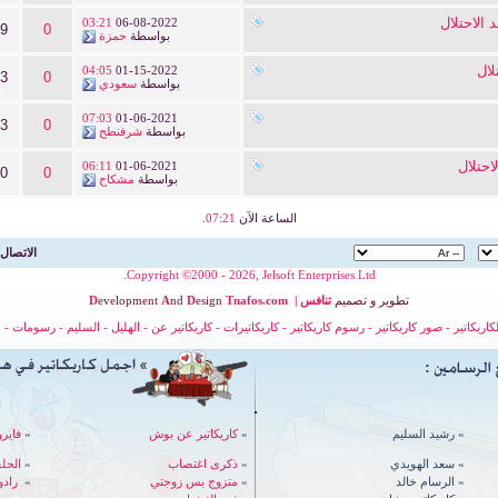
الاحتلال
03:21
06-08-2022
49
0
بواسطة
حمزة
لال
04:05
01-15-2022
03
0
بواسطة
سعودي
07:03
01-06-2021
83
0
بواسطة
شرفنطح
احتلال
06:11
01-06-2021
30
0
بواسطة
مشكاح
الساعة الآن
07:21
.
الاتصال 
Copyright ©2000 - 2026, Jelsoft Enterprises Ltd.
تطوير
و
تصميم
تنافس
|
nafos.com
T
esign
D
nd
A
evelopment
D
لكاريكاتير
-
صور كاريكاتير
-
رسوم كاريكاتير
-
كاريكاتيرات
-
كاريكاتير عن
-
الهليل
-
السليم
-
رسومات
-
ح
»
رشيد السليم
»
كاريكاتير عن بوش
»
فايرو
»
سعد الهويدي
»
ذكرى اغتصاب
»
الحل
»
الرسام خالد
»
متزوج بس زوجتي
»
رادوي - 