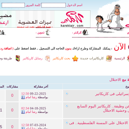
اسم الدخول
كلمة المرور
الآن
: يمكنك المشاركة وطرح اراءك
بدون
الحاجه الى التسجيل
..
فقط اضغط
على
( اضافة رد 
الرئيسية
كاريكاتيرات جديدة
بحث كاريكاتير
رسايل كاريكاتير
طريقة وضع
ة مع
الاحتلال
وع
آخر مشاركة
مشاركات
الم
إسرائيلى فى كاريكاتير
12:50
09-22-2025
0
بواسطة
رشا امام
وظيفة.. كاريكاتير اليوم السابع
02:34
04-18-2025
31
0
وحشية الاحتلال
بواسطة
رشا امام
احتلال على المسنة الفلسطينية.. فى
12:58
07-03-2024
05
0
بواسطة
رشا امام