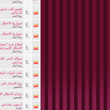
رشا امام
هجوم كلب جيش ال
كاريكاتير
رشا امام
صواريخ الاحتلال ت
رشا امام
صواريخ الاحتلال تط
رشا امام
قطاع غزة "حصان
الاحتلال الإسرائي
رشا امام
ممالك الدم.. الا
وداعش
رشا امام
غياب أدوات المجت
رشا امام
نوح الحمام على أ
جاسمين
جرائم الاحتلال ال
جاسمين
أربعون عاما في 
حمزة