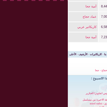
8,4
أمية جحا
7,0
عماد حجاج
6,5
كاريكاتير عربي
7,2
أمية جحا
بنا
-
كاريكاتيرات
-
الأرشيف
-
الأعلى
جاج
-
جحا
س انفلونزا الخنازير
قة الاخيرة من مسلسل
mirel radoi