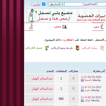
كلمة المرور
تذكرني !
ى التسجيل
..
فقط اضغط
على
( اضافة رد )
داخل
الموضوع .
رسايل كاريكاتير
طريقة وضع كاريكاتير
تحميل الكاريكاتير
آخر مشاركة
مشاركات
المشاهدات
المنتدى
10:03
03-29-2026
0
1
عبدالسلام الهليل
بواسطة
ياسمينا
10:49
11-13-2025
0
1
عبدالسلام الهليل
بواسطة
حمزة
02:44
02-16-2025
0
986
عبدالسلام الهليل
بواسطة
كوكي