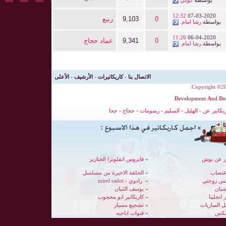
بواسطة
كوكي
12:32
07-03-2020
0
9,103
ربيع
بواسطة
رشا امام.
11:26
06-04-2020
0
9,341
عماد حجاج
بواسطة
رشا امام.
الاتصال بنا
-
كاريكاتيرات
-
الأرشيف
-
الأعلى
Copyright ©200
D
evelopment
A
nd
D
e
ريكاتير عن
-
الهليل
-
السليم
-
رسومات
-
حجاج
-
جحا
ير عن بوش
»
فايروس انفلونزا الخنازير
غتصاب
»
الحلقة الاخيرة من مسلسل
بس زوجتي
»
رادوي - mirel radoi
شيان
»
يوسف الثنيان
 انجلينا
»
كاريكاتير ابو محجوب
»
تشجيع مسيار
سكس
»
قنوات اباحيه