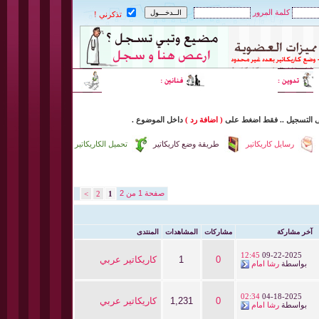
كلمة المرور
تذكرني !
ى التسجيل
..
فقط اضغط
على
( اضافة رد )
داخل
الموضوع .
رسايل كاريكاتير
طريقة وضع كاريكاتير
تحميل الكاريكاتير
صفحة 1 من 2
>
2
1
آخر مشاركة
مشاركات
المشاهدات
المنتدى
12:45
09-22-2025
0
1
كاريكاتير عربي
بواسطة
رشا امام
02:34
04-18-2025
0
1,231
كاريكاتير عربي
بواسطة
رشا امام