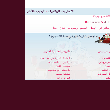
الاتصال بنا
-
كاريكاتيرات
-
الأرشيف
-
الأعلى
Copyright ©200
D
evelopment
A
nd
D
e
ريكاتير عن
-
الهليل
-
السليم
-
رسومات
-
حجاج
-
جحا
ير عن بوش
»
فايروس انفلونزا الخنازير
غتصاب
»
الحلقة الاخيرة من مسلسل
بس زوجتي
»
رادوي - mirel radoi
شيان
»
يوسف الثنيان
 انجلينا
»
كاريكاتير ابو محجوب
»
تشجيع مسيار
سكس
»
قنوات اباحيه