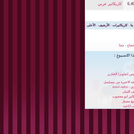
6,4
كاريكاتير عربي
بنا
-
كاريكاتيرات
-
الأرشيف
-
الأعلى
جاج
-
جحا
س انفلونزا الخنازير
قة الاخيرة من مسلسل
mirel radoi
 الثنيان
كاتير ابو محجوب
ع مسيار
 اباحيه