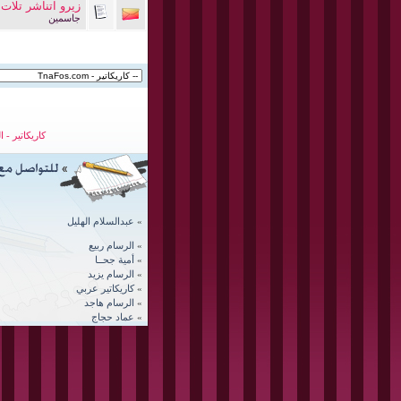
زيرو اتناشر تلا
جاسمين
كاريكاتير
-
ا
»
عبدالسلام الهليل
»
الرسام ربيع
»
أمية جحــا
»
الرسام يزيد
»
كاريكاتير عربي
»
الرسام
هاجد
»
عماد حجاج