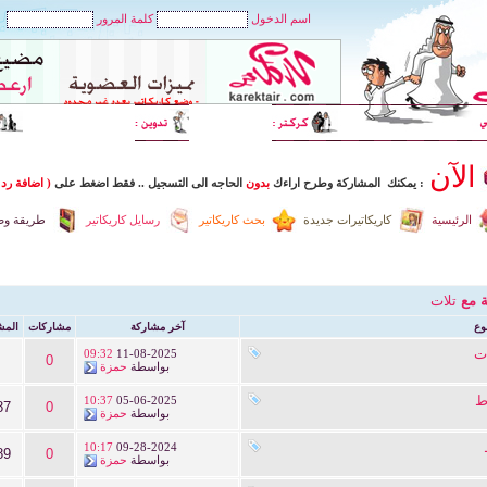
اسم الدخول
كلمة المرور
الآن
: يمكنك المشاركة وطرح اراءك
بدون
الحاجه الى التسجيل
..
فقط اضغط
على
( اضافة رد 
الرئيسية
كاريكاتيرات جديدة
بحث كاريكاتير
رسايل كاريكاتير
طريقة وضع
ة مع
تلات
وع
آخر مشاركة
مشاركات
المش
ت
09:32
11-08-2025
0
بواسطة
حمزة
ط
10:37
05-06-2025
87
0
بواسطة
حمزة
10:17
09-28-2024
89
0
بواسطة
حمزة