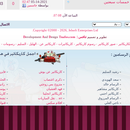
ت خمسات سبعتين
02:47
05-14-2021
03
0
بواسطة
جاسمين
الساعة الآن
07:08
.
الاتصال 
Copyright ©2000 - 2026, Jelsoft Enterprises Ltd.
تطوير
و
تصميم
تنافس
|
nafos.com
T
esign
D
nd
A
evelopment
D
لكاريكاتير
-
صور كاريكاتير
-
رسوم كاريكاتير
-
كاريكاتيرات
-
كاريكاتير عن
-
الهليل
-
السليم
-
رسومات
-
ح
»
رشيد السليم
»
كاريكاتير عن بوش
»
فايرو
»
سعد الهويدي
»
ذكرى اغتصاب
»
الحل
»
الرسام خالد
»
متزوج بس زوجتي
»
رادوي - 
»
كاريكاتير مشاهير
»
فهد الغشيان
»
يوسف
»
كاريكاتير اجنبي
»
كاريكاتير انجلينا
»
كاري
»
الرسام المرزوق
»
art .. نقل المباريات
»
تشجي
»
ناجي العلي
»
افلام سكس
»
قنوات