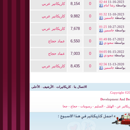
02:44
11-16-2023
0
8,154
كاريكاتير عربي
بواسطة
رشا امام
01:32
11-10-2023
0
9,882
كاريكاتير عربي
بواسطة
جاسمين
01:25
10-27-2023
0
7,678
كاريكاتير عربي
بواسطة
جاسمين
01:49
01-17-2022
0
6,550
عماد حجاج
بواسطة
سعودي
04:05
01-15-2022
0
7,003
عماد حجاج
بواسطة
سعودي
02:56
11-13-2020
0
8,435
كاريكاتير عربي
بواسطة
جاسمين
الاتصال بنا
-
كاريكاتيرات
-
الأرشيف
-
الأعلى
Copyright ©200
D
evelopment
A
nd
D
e
ريكاتير عن
-
الهليل
-
السليم
-
رسومات
-
حجاج
-
جحا