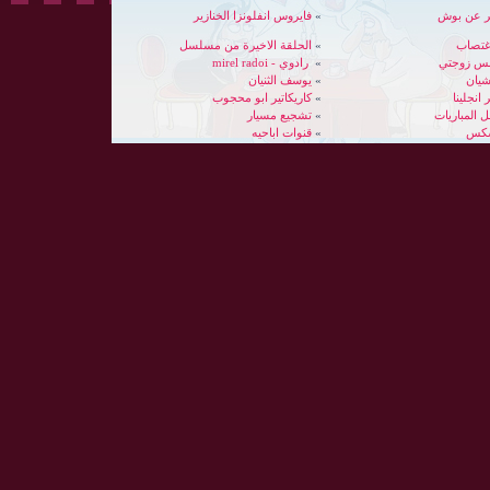
ير عن بوش
»
فايروس انفلونزا الخنازير
غتصاب
»
الحلقة الاخيرة من مسلسل
بس زوجتي
»
رادوي - mirel radoi
شيان
»
يوسف الثنيان
 انجلينا
»
كاريكاتير ابو محجوب
»
تشجيع مسيار
سكس
»
قنوات اباحيه