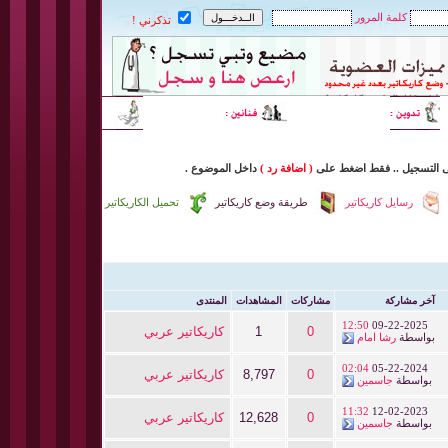
كلمة المرور
تذكرني !
ى التسجيل
..
فقط اضغط
على
( اضافة رد )
داخل
الموضوع .
رسايل كاريكاتير
طريقة وضع كاريكاتير
تحميل الكاريكاتير
آخر مشاركة
مشاركات
المشاهدات
المنتدى
12:50
09-22-2025
0
1
كاريكاتير عربي
بواسطة
رشا امام
02:04
05-22-2024
0
8,797
كاريكاتير عربي
بواسطة
جاسمين
11:32
12-02-2023
0
12,628
كاريكاتير عربي
بواسطة
جاسمين