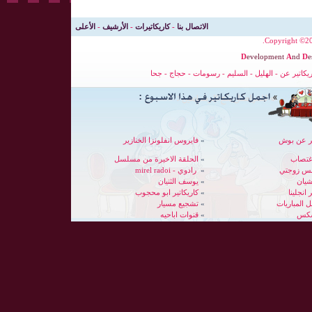
الاتصال بنا
-
كاريكاتيرات
-
الأرشيف
-
الأعلى
Copyright ©200
D
evelopment
A
nd
D
e
ريكاتير عن
-
الهليل
-
السليم
-
رسومات
-
حجاج
-
جحا
ير عن بوش
»
فايروس انفلونزا الخنازير
غتصاب
»
الحلقة الاخيرة من مسلسل
بس زوجتي
»
رادوي - mirel radoi
شيان
»
يوسف الثنيان
 انجلينا
»
كاريكاتير ابو محجوب
»
تشجيع مسيار
سكس
»
قنوات اباحيه