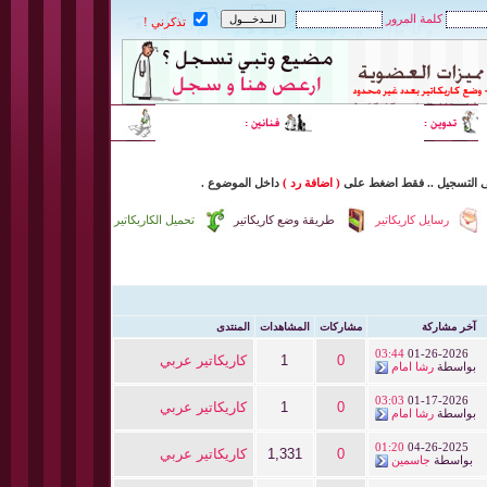
كلمة المرور
تذكرني !
ى التسجيل
..
فقط اضغط
على
( اضافة رد )
داخل
الموضوع .
رسايل كاريكاتير
طريقة وضع كاريكاتير
تحميل الكاريكاتير
آخر مشاركة
مشاركات
المشاهدات
المنتدى
03:44
01-26-2026
0
1
كاريكاتير عربي
بواسطة
رشا امام
03:03
01-17-2026
0
1
كاريكاتير عربي
بواسطة
رشا امام
01:20
04-26-2025
0
1,331
كاريكاتير عربي
بواسطة
جاسمين