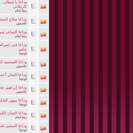
وداعا يا قبطان..
كاريكاتي
رشا امام
وداعا صلاح السعد
جاسمين
وداعا الشاعر شو
رشا امام
وداعا فتى إمبراط
سليم
لوجينا
وداعا الصحفية ال
جاسمين
وداعا الفنان أحمد
لوجينا
وداعا إبراهيم حج
جاسمين
وداعا سهير البابل
لوجينا
وداعا الفنان الك
رشا امام
وداعا المشير طن
لوجينا