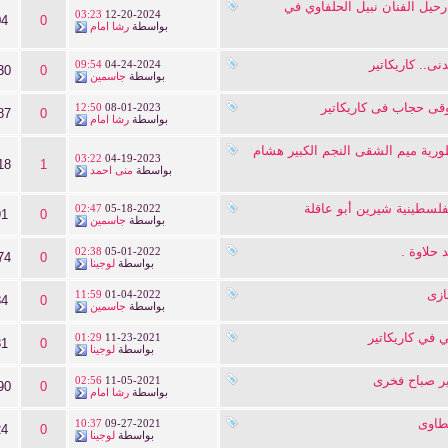
 رحيل الفنان نبيل الحلفاوي في
03:23
12-20-2024
04
0
بواسطة
رشا امام
نى.. كاريكاتير
09:54
04-24-2024
30
0
بواسطة
جاسمين
قى حجاب فى كاريكاتير
12:50
08-01-2023
87
0
بواسطة
رشا امام
ورية ميم الشقى النجم الكبير هشام
03:22
04-19-2023
18
1
بواسطة
منى احمد
فلسطينية شيرين أبو عاقلة
02:47
05-18-2022
91
0
بواسطة
جاسمين
 حلاوة .
02:38
05-01-2022
74
0
بواسطة
لوجينا
ازى
11:59
01-04-2022
84
0
بواسطة
جاسمين
ي في كاريكاتير
01:29
11-23-2021
81
0
بواسطة
لوجينا
بير صباح فخرى
02:56
11-05-2021
90
0
بواسطة
رشا امام
طاوى
10:37
09-27-2021
24
0
بواسطة
لوجينا