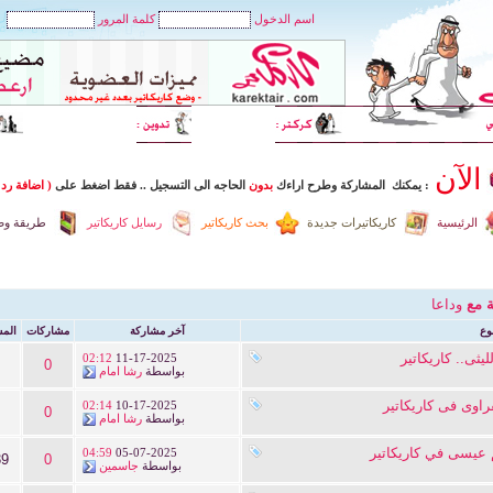
اسم الدخول
كلمة المرور
الآن
: يمكنك المشاركة وطرح اراءك
بدون
الحاجه الى التسجيل
..
فقط اضغط
على
( اضافة رد 
الرئيسية
كاريكاتيرات جديدة
بحث كاريكاتير
رسايل كاريكاتير
طريقة وضع
ة مع
وداعا
وع
آخر مشاركة
مشاركات
الم
يثى.. كاريكاتير
02:12
11-17-2025
0
بواسطة
رشا امام
راوى فى كاريكاتير
02:14
10-17-2025
0
بواسطة
رشا امام
م عيسى في كاريكاتير
04:59
05-07-2025
39
0
بواسطة
جاسمين